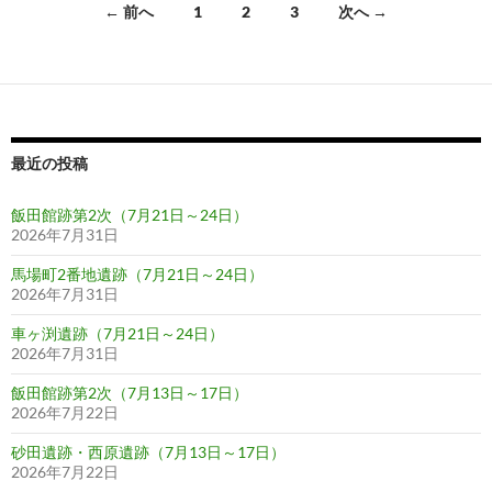
投
← 前へ
1
2
3
次へ →
稿
ナ
ビ
ゲ
最近の投稿
ー
飯田館跡第2次（7月21日～24日）
シ
2026年7月31日
ョ
馬場町2番地遺跡（7月21日～24日）
2026年7月31日
ン
車ヶ渕遺跡（7月21日～24日）
2026年7月31日
飯田館跡第2次（7月13日～17日）
2026年7月22日
砂田遺跡・西原遺跡（7月13日～17日）
2026年7月22日