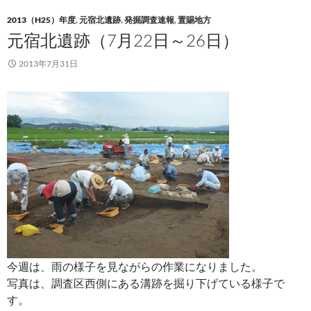
2013（H25）年度
,
元宿北遺跡
,
発掘調査速報
,
置賜地方
元宿北遺跡（7月22日～26日）
2013年7月31日
今週は、雨の様子を見ながらの作業になりました。
写真は、調査区西側にある溝跡を掘り下げている様子で
す。