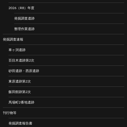
2026（R8）年度
発掘調査遺跡
整理作業遺跡
発掘調査速報
車ヶ渕遺跡
百目木遺跡第2次
砂田遺跡・西原遺跡
東原遺跡第2次
飯田館跡第2次
馬場町2番地遺跡
刊行物等
発掘調査報告書