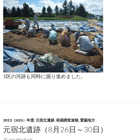
1区の河跡も同時に掘り進めました。
2013（H25）年度
,
元宿北遺跡
,
発掘調査速報
,
置賜地方
元宿北遺跡（8月26日～30日）
2013年9月5日