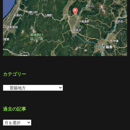
カテゴリー
カ
テ
ゴ
リ
ー
過去の記事
過
去