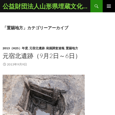
コ
検
公益財団法人山形県埋蔵文化財センター
ン
索
メインメ
テ
ニュー
ン
ツ
「置賜地方」カテゴリーアーカイブ
へ
ス
キ
2013（H25）年度
,
元宿北遺跡
,
発掘調査速報
,
置賜地方
ッ
元宿北遺跡（9月2日～6日）
プ
2013年9月9日