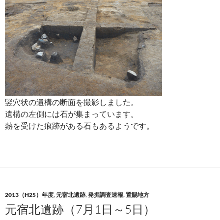
竪穴状の遺構の断面を撮影しました。
遺構の左側には石が集まっています。
熱を受けた痕跡がある石もあるようです。
2013（H25）年度
,
元宿北遺跡
,
発掘調査速報
,
置賜地方
元宿北遺跡（7月1日～5日）