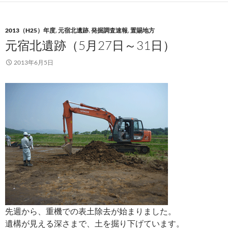
2013（H25）年度
,
元宿北遺跡
,
発掘調査速報
,
置賜地方
元宿北遺跡（5月27日～31日）
2013年6月5日
先週から、重機での表土除去が始まりました。
遺構が見える深さまで、土を掘り下げています。