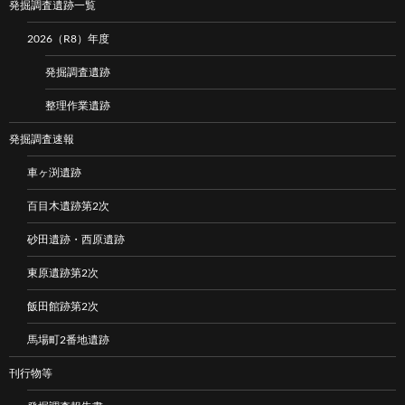
発掘調査遺跡一覧
2026（R8）年度
発掘調査遺跡
整理作業遺跡
発掘調査速報
車ヶ渕遺跡
百目木遺跡第2次
砂田遺跡・西原遺跡
東原遺跡第2次
飯田館跡第2次
馬場町2番地遺跡
刊行物等