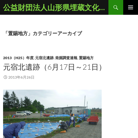
コ
検
公益財団法人山形県埋蔵文化財センター
ン
索
メインメ
テ
ニュー
ン
ツ
「置賜地方」カテゴリーアーカイブ
へ
ス
キ
2013（H25）年度
,
元宿北遺跡
,
発掘調査速報
,
置賜地方
ッ
元宿北遺跡（6月17日～21日）
プ
2013年6月26日