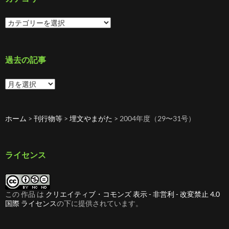
カ
テ
ゴ
リ
ー
過去の記事
過
去
の
記
ホーム
>
刊行物等
>
埋文やまがた
>
2004年度（29〜31号）
事
ライセンス
この 作品 は
クリエイティブ・コモンズ 表示 - 非営利 - 改変禁止 4.0
国際 ライセンス
の下に提供されています。