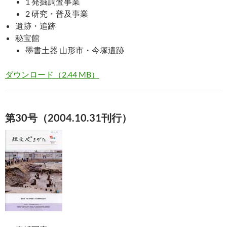
1 発掘調査事業
2 研究・普及事業
遺跡・追跡
秘宝館
墨書土器 山形市・今塚遺跡
ダウンロード（2.44 MB）
第30号（2004.10.31刊行）