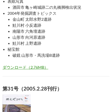
表紙写真
酒田市 亀ヶ崎城跡二の丸橋脚検出状況
2004年発掘調査トピックス
金山町 太郎水野2遺跡
鮭川村 小反遺跡
南陽市 六角壇遺跡
山形市 向河原遺跡
鮭川村 上野遺跡
秘宝館
破鏡 山形市・馬洗場B遺跡
ダウンロード（2.76MB）
第31号（2005.2.28刊行）