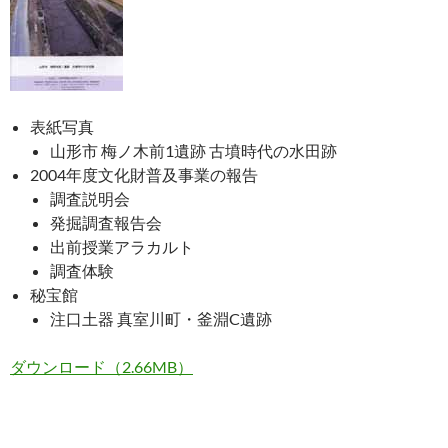
表紙写真
山形市 梅ノ木前1遺跡 古墳時代の水田跡
2004年度文化財普及事業の報告
調査説明会
発掘調査報告会
出前授業アラカルト
調査体験
秘宝館
注口土器 真室川町・釜淵C遺跡
ダウンロード（2.66MB）