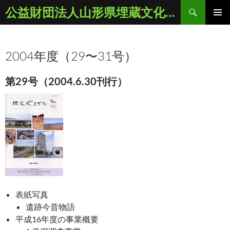
コ
検
公益財団法人山形県埋蔵文化財センター
ン
索
メインメ
テ
ニュー
ン
2004年度（29〜31号）
ツ
へ
ス
第29号（2004.6.30刊行）
キ
ッ
プ
表紙写真
遺跡今昔物語
平成16年度の事業概要