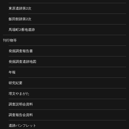
東原遺跡第2次
飯田館跡第2次
馬場町2番地遺跡
刊行物等
発掘調査報告書
発掘調査遺跡地図
年報
研究紀要
埋文やまがた
調査説明会資料
調査報告会資料
遺跡パンフレット