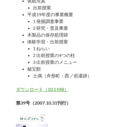
表紙写真
出前授業
平成19年度の事業概要
1 発掘調査事業
2 研究・普及事業
木製品の保存処理跡
体験学習・出前授業
1 ねらい
2 出前授業の4つの柱
3 出前授業のメニュー
秘宝館
土偶（舟形町・西ノ前遺跡）
ダウンロード（10.1 MB）
第39号（2007.10.31刊行）