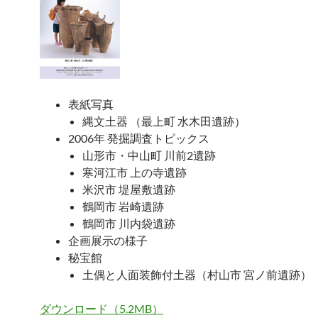
表紙写真
縄文土器 （最上町 水木田遺跡）
2006年 発掘調査トピックス
山形市・中山町 川前2遺跡
寒河江市 上の寺遺跡
米沢市 堤屋敷遺跡
鶴岡市 岩崎遺跡
鶴岡市 川内袋遺跡
企画展示の様子
秘宝館
土偶と人面装飾付土器（村山市 宮ノ前遺跡）
ダウンロード（5.2MB）