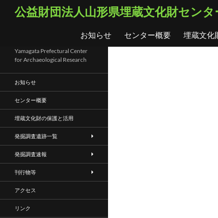
コ
検
公益財団法人山形県埋蔵文化財センタ
ン
索
テ
お知らせ
センター概要
埋蔵文化
ン
ツ
Yamagata Prefectural Center
for Archaeological Research
へ
ス
お知らせ
キ
ッ
センター概要
プ
埋蔵文化財の保護と活用
発掘調査遺跡一覧
発掘調査速報
刊行物等
アクセス
リンク