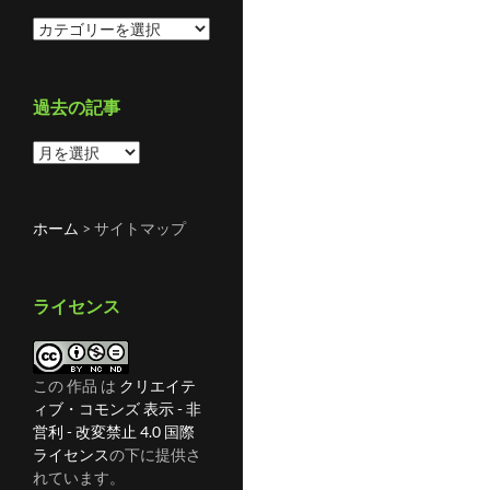
カ
テ
ゴ
リ
過去の記事
ー
過
去
の
記
ホーム
>
サイトマップ
事
ライセンス
この 作品 は
クリエイテ
ィブ・コモンズ 表示 - 非
営利 - 改変禁止 4.0 国際
ライセンス
の下に提供さ
れています。