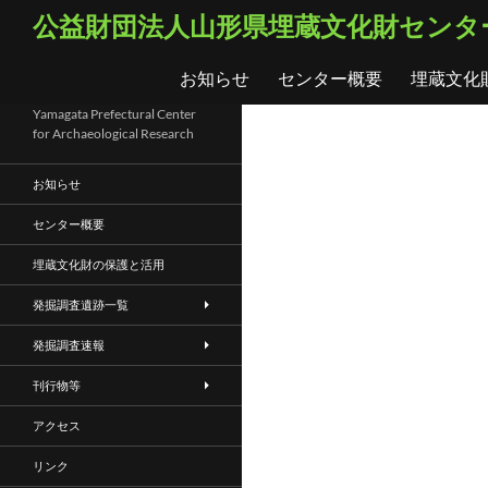
コ
検
公益財団法人山形県埋蔵文化財センタ
ン
索
テ
お知らせ
センター概要
埋蔵文化
ン
ツ
Yamagata Prefectural Center
for Archaeological Research
へ
ス
お知らせ
キ
ッ
センター概要
プ
埋蔵文化財の保護と活用
発掘調査遺跡一覧
発掘調査速報
刊行物等
アクセス
リンク