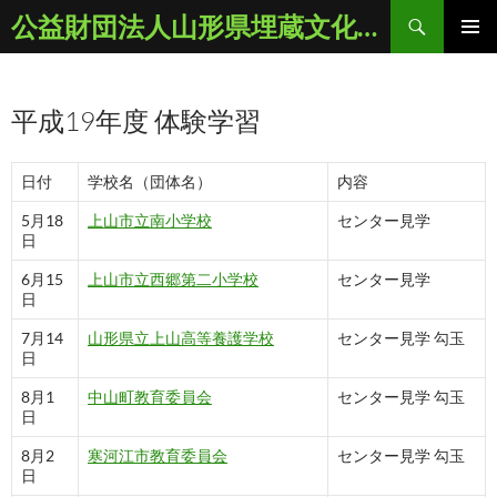
コ
検
公益財団法人山形県埋蔵文化財センター
ン
索
メインメ
テ
ニュー
ン
平成19年度 体験学習
ツ
へ
ス
日付
学校名（団体名）
内容
キ
5月18
上山市立南小学校
センター見学
ッ
日
プ
6月15
上山市立西郷第二小学校
センター見学
日
7月14
山形県立上山高等養護学校
センター見学 勾玉
日
8月1
中山町教育委員会
センター見学 勾玉
日
8月2
寒河江市教育委員会
センター見学 勾玉
日