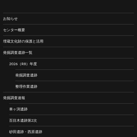
お知らせ
センター概要
埋蔵文化財の保護と活用
発掘調査遺跡一覧
2026（R8）年度
発掘調査遺跡
整理作業遺跡
発掘調査速報
車ヶ渕遺跡
百目木遺跡第2次
砂田遺跡・西原遺跡