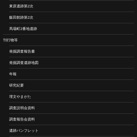
東原遺跡第2次
飯田館跡第2次
馬場町2番地遺跡
刊行物等
発掘調査報告書
発掘調査遺跡地図
年報
研究紀要
埋文やまがた
調査説明会資料
調査報告会資料
遺跡パンフレット