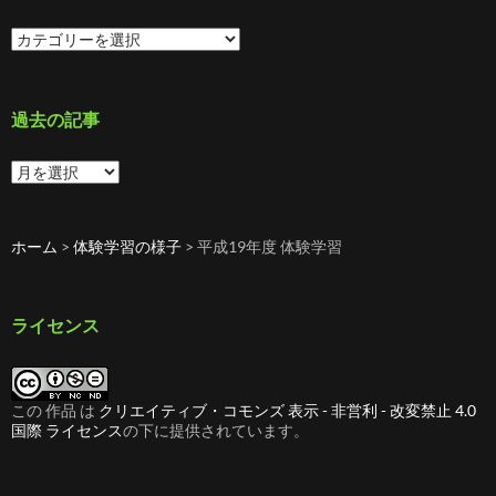
カ
テ
ゴ
リ
ー
過去の記事
過
去
の
記
ホーム
>
体験学習の様子
>
平成19年度 体験学習
事
ライセンス
この 作品 は
クリエイティブ・コモンズ 表示 - 非営利 - 改変禁止 4.0
国際 ライセンス
の下に提供されています。