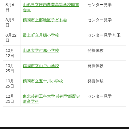
8月6
山形県立庄内農業高等学校図書
センター見学
日
委員
8月9
鶴岡市上郷地区子ども会
センター見学
日
8月22
最上町立月楯小学校
センター見学 勾玉
日
10月
山形大学付属小学校
発掘体験
12日
10月
鶴岡市立山戸小学校
発掘体験
25日
10月
鶴岡市立五十川小学校
発掘体験
25日
12月
東北芸術工科大学 芸術学部歴史
センター見学
21日
遺産学科