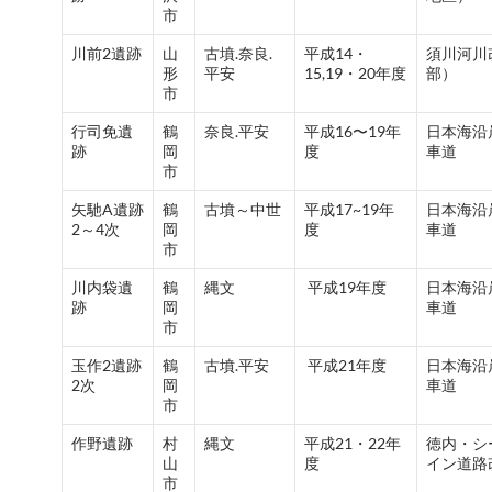
市
川前2遺跡
山
古墳.奈良.
平成14・
須川河川
形
平安
15,19・20年度
部）
市
行司免遺
鶴
奈良.平安
平成16〜19年
日本海沿
跡
岡
度
車道
市
矢馳A遺跡
鶴
古墳～中世
平成17~19年
日本海沿
2～4次
岡
度
車道
市
川内袋遺
鶴
縄文
平成19年度
日本海沿
跡
岡
車道
市
玉作2遺跡
鶴
古墳.平安
平成21年度
日本海沿
2次
岡
車道
市
作野遺跡
村
縄文
平成21・22年
徳内・シ
山
度
イン道路
市