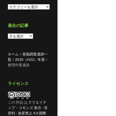
カ
テ
ゴ
リ
過去の記事
ー
過
去
の
記
ホーム
>
発掘調査遺跡一
事
覧
>
2010（H22）年度
>
整理作業遺跡
ライセンス
この 作品 は
クリエイテ
ィブ・コモンズ 表示 - 非
営利 - 改変禁止 4.0 国際