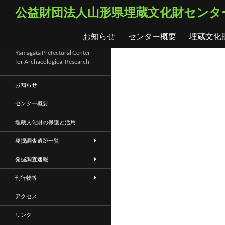
コ
検
公益財団法人山形県埋蔵文化財センタ
ン
索
テ
お知らせ
センター概要
埋蔵文化
ン
ツ
Yamagata Prefectural Center
for Archaeological Research
へ
ス
お知らせ
キ
ッ
センター概要
プ
埋蔵文化財の保護と活用
発掘調査遺跡一覧
発掘調査速報
刊行物等
アクセス
リンク