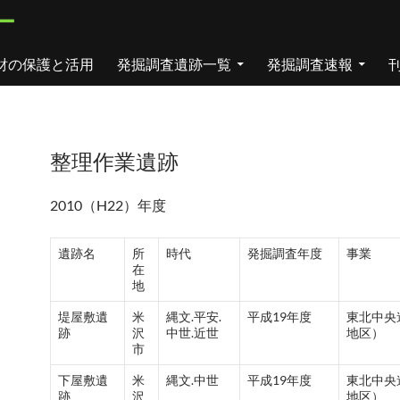
ー
財の保護と活用
発掘調査遺跡一覧
発掘調査速報
整理作業遺跡
2010（H22）年度
遺跡名
所
時代
発掘調査年度
事業
在
地
堤屋敷遺
米
縄文.平安.
平成19年度
東北中央
跡
沢
中世.近世
地区）
市
下屋敷遺
米
縄文.中世
平成19年度
東北中央
跡
沢
地区）