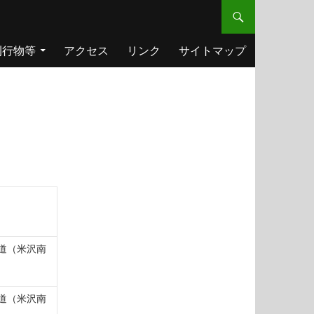
刊行物等
アクセス
リンク
サイトマップ
道（米沢南
道（米沢南