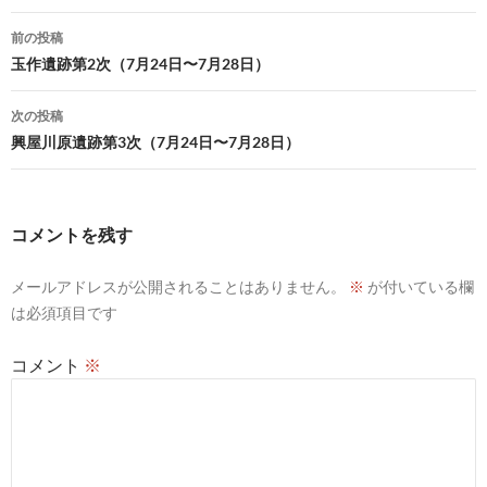
投
前の投稿
稿
玉作遺跡第2次（7月24日〜7月28日）
ナ
次の投稿
ビ
興屋川原遺跡第3次（7月24日〜7月28日）
ゲ
ー
コメントを残す
シ
メールアドレスが公開されることはありません。
※
が付いている欄
ョ
は必須項目です
ン
コメント
※