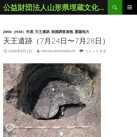
コ
検
公益財団法人山形県埋蔵文化財センター
ン
索
メインメ
テ
ニュー
ン
2006（H18）年度
,
天王遺跡
,
発掘調査速報
,
置賜地方
ツ
天王遺跡（7月24日〜7月28日）
へ
ス
2006年8月1日
YAMAGATAMAIBUN
コメントする
キ
ッ
プ