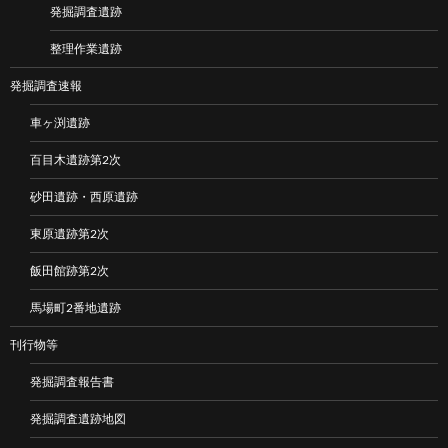
発掘調査遺跡
整理作業遺跡
発掘調査速報
車ヶ渕遺跡
百目木遺跡第2次
砂田遺跡・西原遺跡
東原遺跡第2次
飯田館跡第2次
馬場町2番地遺跡
刊行物等
発掘調査報告書
発掘調査遺跡地図