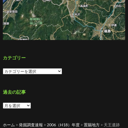
カテゴリー
カ
テ
ゴ
リ
ー
過去の記事
過
去
の
記
ホーム
>
発掘調査速報
>
2006（H18）年度
>
置賜地方
>
天王遺跡
事