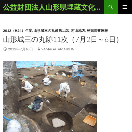
コ
検
公益財団法人山形県埋蔵文化財センター
ン
索
メインメ
テ
ニュー
ン
2012（H24）年度
,
山形城三の丸跡第11次
,
村山地方
,
発掘調査速報
ツ
山形城三の丸跡11次（7月2日～6日）
へ
ス
2012年7月10日
YAMAGATAMAIBUN
キ
ッ
プ