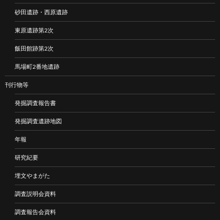
砂田遺跡・西原遺跡
東原遺跡第2次
飯田館跡第2次
馬場町2番地遺跡
刊行物等
発掘調査報告書
発掘調査遺跡地図
年報
研究紀要
埋文やまがた
調査説明会資料
調査報告会資料