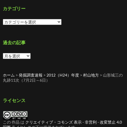
カテゴリー
カ
テ
ゴ
リ
ー
過去の記事
過
去
の
記
ホーム
>
発掘調査速報
>
2012（H24）年度
>
村山地方
>
山形城三の
事
丸跡11次（7月2日～6日）
ライセンス
この 作品 は
クリエイティブ・コモンズ 表示 - 非営利 - 改変禁止 4.0