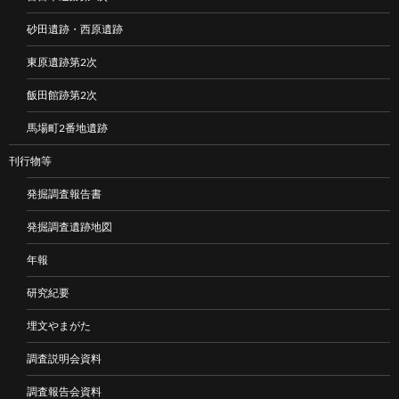
砂田遺跡・西原遺跡
東原遺跡第2次
飯田館跡第2次
馬場町2番地遺跡
刊行物等
発掘調査報告書
発掘調査遺跡地図
年報
研究紀要
埋文やまがた
調査説明会資料
調査報告会資料