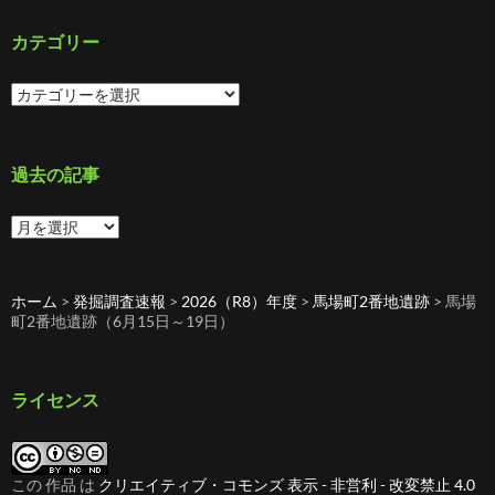
カテゴリー
カ
テ
ゴ
リ
ー
過去の記事
過
去
の
記
ホーム
>
発掘調査速報
>
2026（R8）年度
>
馬場町2番地遺跡
>
馬場
事
町2番地遺跡（6月15日～19日）
ライセンス
この 作品 は
クリエイティブ・コモンズ 表示 - 非営利 - 改変禁止 4.0