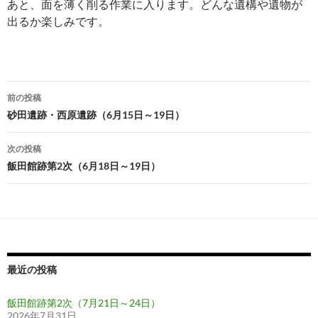
あと、面を薄く削る作業に入ります。どんな遺構や遺物が
出るか楽しみです。
投
前の投稿
稿
砂田遺跡・西原遺跡（6月15日～19日）
ナ
次の投稿
ビ
飯田館跡第2次（6月18日～19日）
ゲ
ー
シ
ョ
最近の投稿
ン
飯田館跡第2次（7月21日～24日）
2026年7月31日