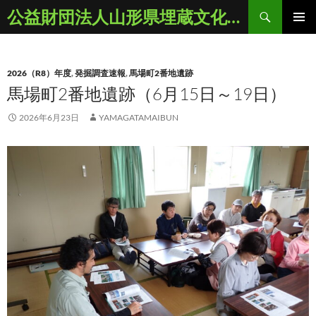
コ
検
公益財団法人山形県埋蔵文化財センター
ン
索
メインメ
テ
ニュー
ン
2026（R8）年度
,
発掘調査速報
,
馬場町2番地遺跡
ツ
馬場町2番地遺跡（6月15日～19日）
へ
ス
2026年6月23日
YAMAGATAMAIBUN
キ
ッ
プ