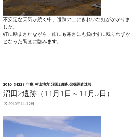
不安定な天気が続く中、遺跡の上にきれいな虹がかかりま
した。
虹に励まされながら、雨にも寒さにも負けずに残りわずか
となった調査に臨みます。
2010（H22）年度
,
村山地方
,
沼田2遺跡
,
発掘調査速報
沼田2遺跡（11月1日～11月5日）
2010年11月9日