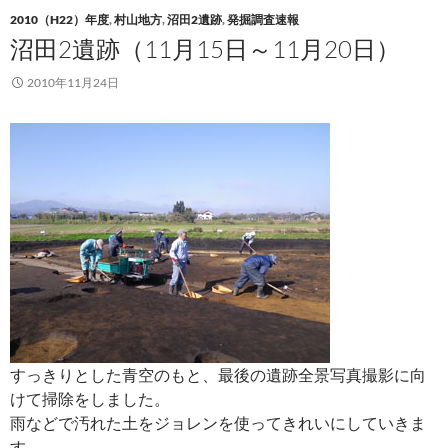
2010（H22）年度
,
村山地方
,
沼田2遺跡
,
発掘調査速報
沼田2遺跡（11月15日～11月20日）
2010年11月24日
すっきりとした青空のもと、最後の遺跡全景写真撮影に向
けて掃除をしました。
雨などで汚れた土をジョレンを使ってきれいにしていきま
す。