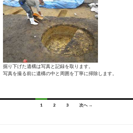
掘り下げた遺構は写真と記録を取ります。
写真を撮る前に遺構の中と周囲を丁寧に掃除します。
投
1
2
3
次へ →
稿
ナ