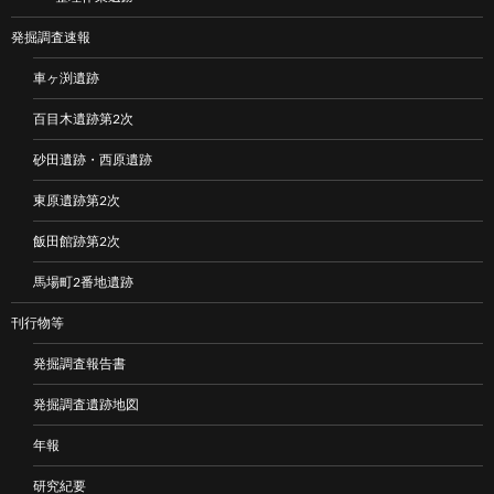
発掘調査速報
車ヶ渕遺跡
百目木遺跡第2次
砂田遺跡・西原遺跡
東原遺跡第2次
飯田館跡第2次
馬場町2番地遺跡
刊行物等
発掘調査報告書
発掘調査遺跡地図
年報
研究紀要