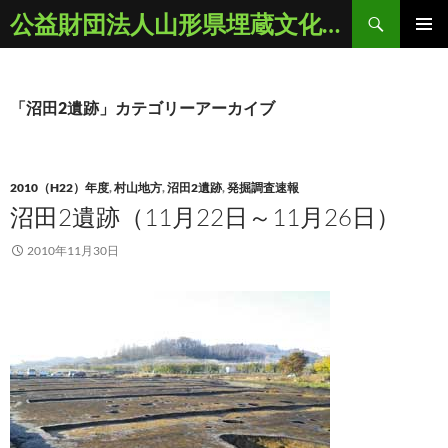
コ
検
公益財団法人山形県埋蔵文化財センター
ン
索
メインメ
テ
ニュー
ン
ツ
「沼田2遺跡」カテゴリーアーカイブ
へ
ス
キ
2010（H22）年度
,
村山地方
,
沼田2遺跡
,
発掘調査速報
ッ
沼田2遺跡（11月22日～11月26日）
プ
2010年11月30日