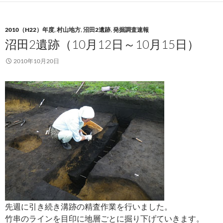
2010（H22）年度
,
村山地方
,
沼田2遺跡
,
発掘調査速報
沼田2遺跡（10月12日～10月15日）
2010年10月20日
先週に引き続き溝跡の精査作業を行いました。
竹串のラインを目印に地層ごとに掘り下げていきます。