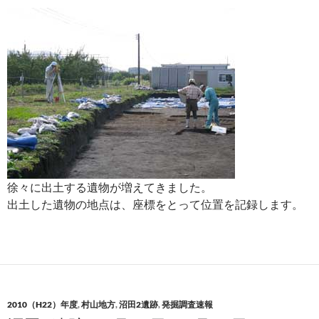
徐々に出土する遺物が増えてきました。
出土した遺物の地点は、座標をとって位置を記録します。
2010（H22）年度
,
村山地方
,
沼田2遺跡
,
発掘調査速報