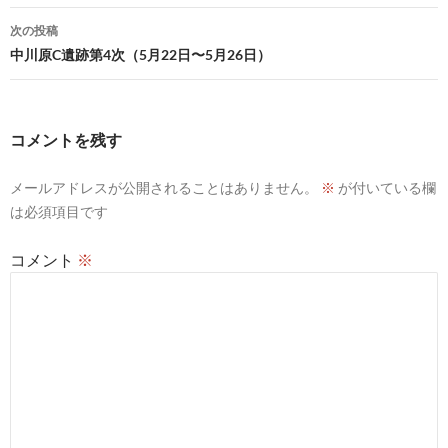
ナ
次の投稿
ビ
中川原C遺跡第4次（5月22日〜5月26日）
ゲ
ー
コメントを残す
シ
メールアドレスが公開されることはありません。
※
が付いている欄
ョ
は必須項目です
ン
コメント
※