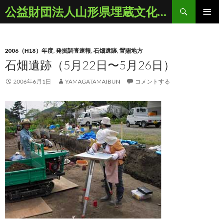
コ
検
公益財団法人山形県埋蔵文化財センター
ン
索
メインメ
テ
ニュー
ン
2006（H18）年度
,
発掘調査速報
,
石畑遺跡
,
置賜地方
ツ
石畑遺跡（5月22日〜5月26日）
へ
ス
2006年6月1日
YAMAGATAMAIBUN
コメントする
キ
ッ
プ