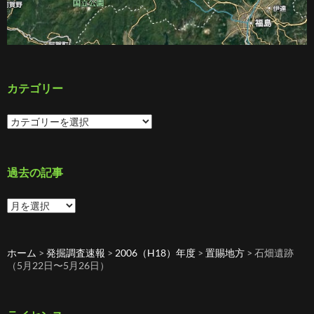
カテゴリー
カ
テ
ゴ
リ
ー
過去の記事
過
去
の
記
ホーム
>
発掘調査速報
>
2006（H18）年度
>
置賜地方
>
石畑遺跡
事
（5月22日〜5月26日）