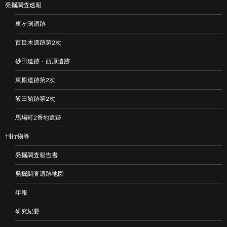
発掘調査速報
車ヶ渕遺跡
百目木遺跡第2次
砂田遺跡・西原遺跡
東原遺跡第2次
飯田館跡第2次
馬場町2番地遺跡
刊行物等
発掘調査報告書
発掘調査遺跡地図
年報
研究紀要