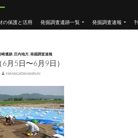
ー
財の保護と活用
発掘調査遺跡一覧
発掘調査速報
岩崎遺跡
,
庄内地方
,
発掘調査速報
6月5日〜6月9日）
YAMAGATAMAIBUN