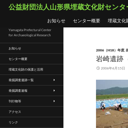
コ
検
公益財団法人山形県埋蔵文化財センタ
ン
索
テ
お知らせ
センター概要
埋蔵文化
ン
ツ
Yamagata Prefectural Center
for Archaeological Research
へ
ス
お知らせ
2006（H18）年度
,
キ
岩崎遺跡（
ッ
センター概要
プ
2006年6月15日
埋蔵文化財の保護と活用
発掘調査遺跡一覧
発掘調査速報
刊行物等
アクセス
リンク