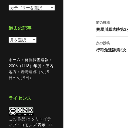
カ
テ
投
ゴ
前の投稿
リ
過去の記事
稿
興屋川原遺跡第3
ー
ナ
過
次の投稿
去
ビ
行司免遺跡第3次（
の
記
ゲ
ホーム
>
発掘調査速報
>
事
2006（H18）年度
>
庄内
ー
地方
>
岩崎遺跡（6月5
日〜6月9日）
シ
ョ
ライセンス
ン
この 作品 は
クリエイテ
ィブ・コモンズ 表示 - 非