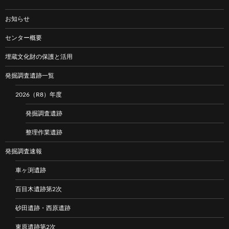
お知らせ
センター概要
埋蔵文化財の保護と活用
発掘調査遺跡一覧
2026（R8）年度
発掘調査遺跡
整理作業遺跡
発掘調査速報
車ヶ渕遺跡
百目木遺跡第2次
砂田遺跡・西原遺跡
東原遺跡第2次