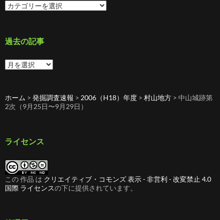
カ
テ
ゴ
リ
ー
過去の記事
過
去
の
記
ホーム
>
発掘調査速報
>
2006（H18）年度
>
村山地方
>
中山城跡第
事
2次（9月25日〜9月29日）
ライセンス
この 作品 は
クリエイティブ・コモンズ 表示 - 非営利 - 改変禁止 4.0
国際 ライセンス
の下に提供されています。