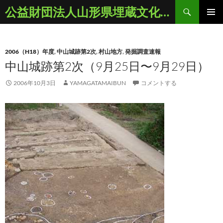
コ
検
公益財団法人山形県埋蔵文化財センター
ン
索
メインメ
テ
ニュー
ン
2006（H18）年度
,
中山城跡第2次
,
村山地方
,
発掘調査速報
ツ
中山城跡第2次（9月25日〜9月29日）
へ
ス
2006年10月3日
YAMAGATAMAIBUN
コメントする
キ
ッ
プ