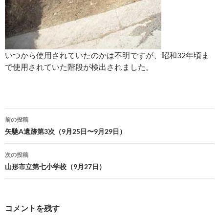
いつから使用されていたのかは不明ですが、昭和32年頃ま
で使用されていた階段が検出されました。
投
前の投稿
稿
矢馳A遺跡第3次（9月25日〜9月29日）
ナ
次の投稿
ビ
山形市立第七小学校（9月27日）
ゲ
ー
コメントを残す
シ