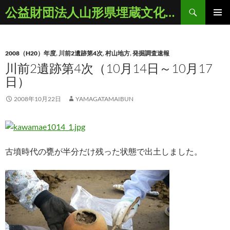
コ
検
公益財団法人山形県埋蔵文化財センター
ン
索
メインメ
テ
ニュー
ン
2008（H20）年度
,
川前2遺跡第4次
,
村山地方
,
発掘調査速報
ツ
川前2遺跡第4次（10月14日～10月17
へ
日）
ス
キ
2008年10月22日
YAMAGATAMAIBUN
ッ
プ
古墳時代の甕が半分だけ残った状態で出土しました。