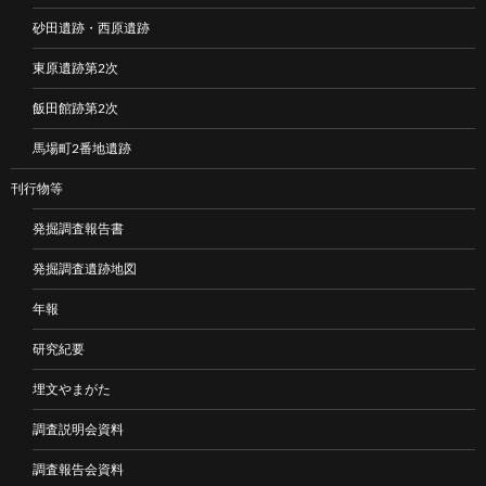
砂田遺跡・西原遺跡
東原遺跡第2次
飯田館跡第2次
馬場町2番地遺跡
刊行物等
発掘調査報告書
発掘調査遺跡地図
年報
研究紀要
埋文やまがた
調査説明会資料
調査報告会資料