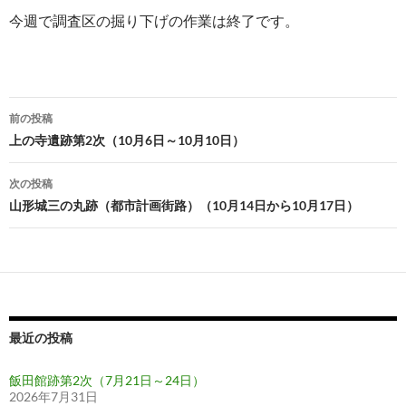
今週で調査区の掘り下げの作業は終了です。
投
前の投稿
稿
上の寺遺跡第2次（10月6日～10月10日）
ナ
次の投稿
ビ
山形城三の丸跡（都市計画街路）（10月14日から10月17日）
ゲ
ー
シ
ョ
最近の投稿
ン
飯田館跡第2次（7月21日～24日）
2026年7月31日