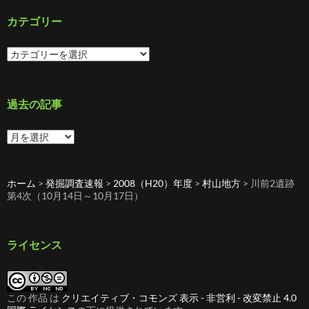
カテゴリー
カ
テ
ゴ
リ
ー
過去の記事
過
去
の
記
ホーム
>
発掘調査速報
>
2008（H20）年度
>
村山地方
>
川前2遺跡
事
第4次（10月14日～10月17日）
ライセンス
この 作品 は
クリエイティブ・コモンズ 表示 - 非営利 - 改変禁止 4.0