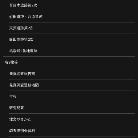
百目木遺跡第2次
砂田遺跡・西原遺跡
東原遺跡第2次
飯田館跡第2次
馬場町2番地遺跡
刊行物等
発掘調査報告書
発掘調査遺跡地図
年報
研究紀要
埋文やまがた
調査説明会資料