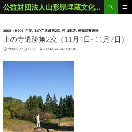
コ
検
公益財団法人山形県埋蔵文化財センター
ン
索
メインメ
テ
ニュー
ン
2008（H20）年度
,
上の寺遺跡第2次
,
村山地方
,
発掘調査速報
ツ
上の寺遺跡第2次（11月4日~11月7日）
へ
ス
2008年11月12日
YAMAGATAMAIBUN
キ
ッ
プ