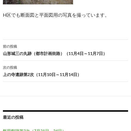
H区でも断面図と平面図用の写真を撮っています。
投
前の投稿
稿
山形城三の丸跡（都市計画街路）（11月4日～11月7日）
ナ
次の投稿
ビ
上の寺遺跡第2次（11月10日～11月14日）
ゲ
ー
シ
ョ
最近の投稿
ン
飯田館跡第2次（7月21日～24日）