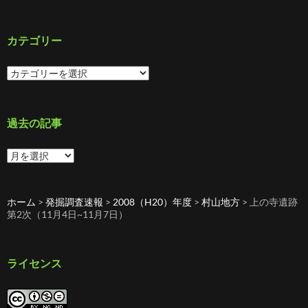
カテゴリー
カ
テ
ゴ
リ
ー
過去の記事
過
去
の
記
ホーム
>
発掘調査速報
>
2008（H20）年度
>
村山地方
>
上の寺遺跡
事
第2次（11月4日~11月7日）
ライセンス