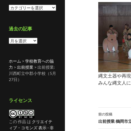
カ
テ
ゴ
リ
過去の記事
ー
過
去
の
記
ホーム
>
学校教育への協
事
力
>
出前授業
>
出前授業:
川西町立中郡小学校（5月
縄文土器や再現
27日）
みんな縄文人に
ライセンス
投
前の投稿
稿
出前授業:鶴岡市
この 作品 は
クリエイテ
ィブ・コモンズ 表示 - 非