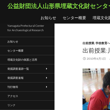
コ
検
公益財団法人山形県埋蔵文化財センタ
ン
索
テ
お知らせ
センター概要
埋蔵文化
ン
ツ
Yamagata Prefectural Center
for Archaeological Research
へ
ス
お知らせ
出前授業
,
学校教育
キ
出前授業:
ッ
センター概要
プ
2010年6月1日
埋蔵文化財の保護と活用
発掘調査遺跡一覧
発掘調査速報
刊行物等
アクセス
リンク