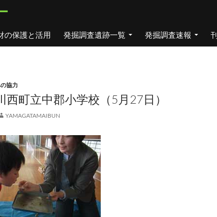
ー
財の保護と活用
発掘調査遺跡一覧
発掘調査速報
への協力
川西町立中郡小学校（5月27日）
YAMAGATAMAIBUN