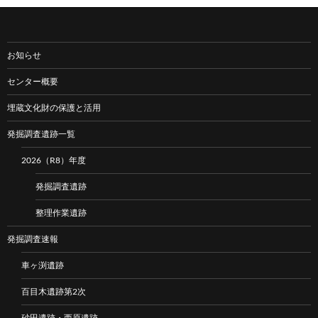
お知らせ
センター概要
埋蔵文化財の保護と活用
発掘調査遺跡一覧
2026（R8）年度
発掘調査遺跡
整理作業遺跡
発掘調査速報
車ヶ渕遺跡
百目木遺跡第2次
砂田遺跡・西原遺跡