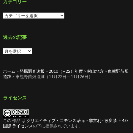
カテゴリー
カ
テ
ゴ
リ
ー
過去の記事
過
去
の
記
ホーム
>
発掘調査速報
>
2010（H22）年度
>
村山地方
>
東熊野苗畑
事
遺跡
>
東熊野苗畑遺跡（11月22日～11月26日）
ライセンス
この 作品 は
クリエイティブ・コモンズ 表示 - 非営利 - 改変禁止 4.0
国際 ライセンス
の下に提供されています。