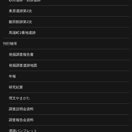
東原遺跡第2次
飯田館跡第2次
馬場町2番地遺跡
刊行物等
発掘調査報告書
発掘調査遺跡地図
年報
研究紀要
埋文やまがた
調査説明会資料
調査報告会資料
遺跡パンフレット