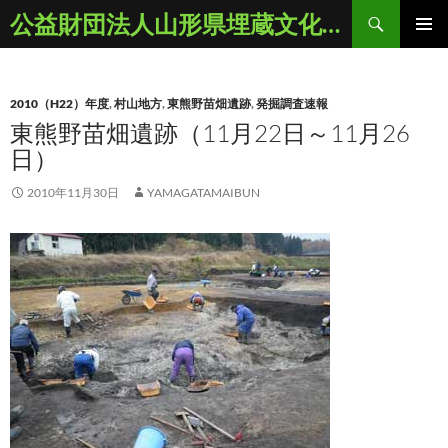
コ
検
公益財団法人山形県埋蔵文化財センター
ン
索
メインメ
テ
ニュー
ン
2010（H22）年度
,
村山地方
,
東熊野苗畑遺跡
,
発掘調査速報
ツ
東熊野苗畑遺跡（11月22日～11月26
へ
日）
ス
キ
2010年11月30日
YAMAGATAMAIBUN
ッ
プ