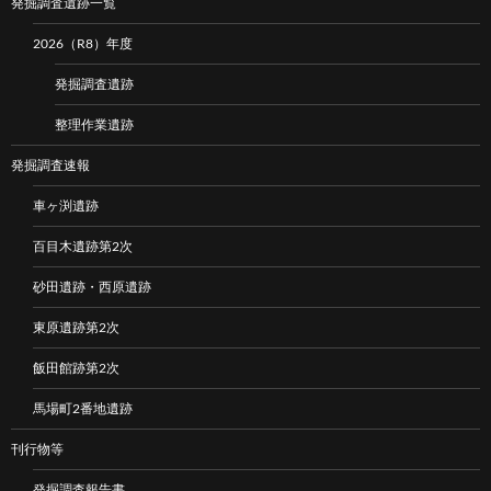
発掘調査遺跡一覧
2026（R8）年度
発掘調査遺跡
整理作業遺跡
発掘調査速報
車ヶ渕遺跡
百目木遺跡第2次
砂田遺跡・西原遺跡
東原遺跡第2次
飯田館跡第2次
馬場町2番地遺跡
刊行物等
発掘調査報告書