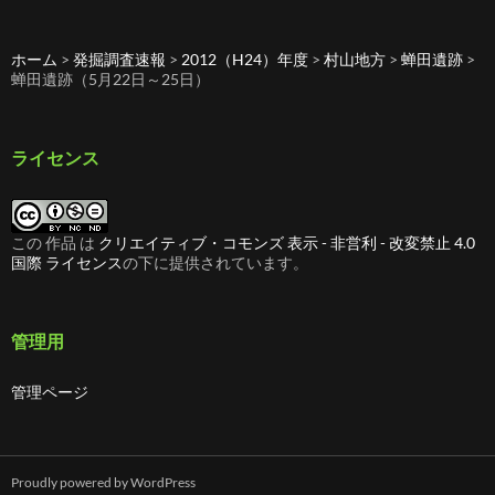
去
の
記
ホーム
>
発掘調査速報
>
2012（H24）年度
>
村山地方
>
蝉田遺跡
>
事
蝉田遺跡（5月22日～25日）
ライセンス
この 作品 は
クリエイティブ・コモンズ 表示 - 非営利 - 改変禁止 4.0
国際 ライセンス
の下に提供されています。
管理用
管理ページ
Proudly powered by WordPress