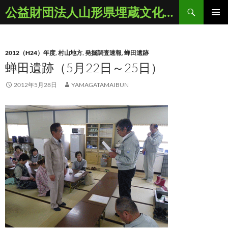
コ
検
公益財団法人山形県埋蔵文化財センター
ン
索
メインメ
テ
ニュー
ン
2012（H24）年度
,
村山地方
,
発掘調査速報
,
蝉田遺跡
ツ
蝉田遺跡（5月22日～25日）
へ
ス
2012年5月28日
YAMAGATAMAIBUN
キ
ッ
プ