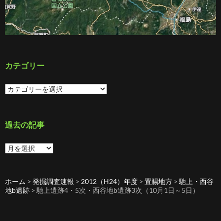
カテゴリー
カ
テ
ゴ
リ
ー
過去の記事
過
去
の
記
ホーム
>
発掘調査速報
>
2012（H24）年度
>
置賜地方
>
馳上・西谷
事
地b遺跡
>
馳上遺跡4・5次・西谷地b遺跡3次（10月1日～5日）