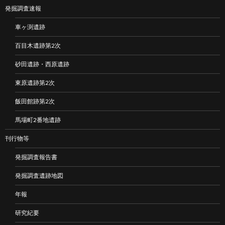
発掘調査速報
車ヶ渕遺跡
百目木遺跡第2次
砂田遺跡・西原遺跡
東原遺跡第2次
飯田館跡第2次
馬場町2番地遺跡
刊行物等
発掘調査報告書
発掘調査遺跡地図
年報
研究紀要