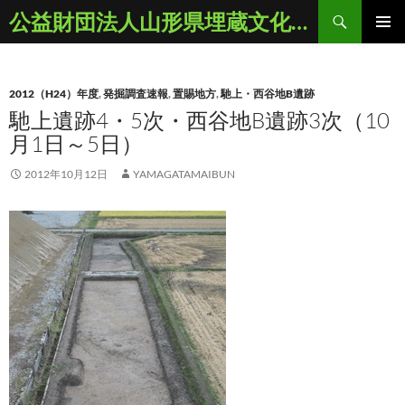
コ
検
公益財団法人山形県埋蔵文化財センター
ン
索
メインメ
テ
ニュー
ン
2012（H24）年度
,
発掘調査速報
,
置賜地方
,
馳上・西谷地B遺跡
ツ
馳上遺跡4・5次・西谷地B遺跡3次（10
へ
月1日～5日）
ス
キ
2012年10月12日
YAMAGATAMAIBUN
ッ
プ