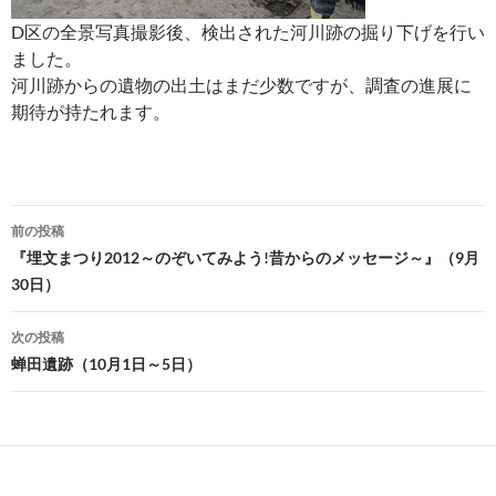
D区の全景写真撮影後、検出された河川跡の掘り下げを行い
ました。
河川跡からの遺物の出土はまだ少数ですが、調査の進展に
期待が持たれます。
投
前の投稿
稿
『埋文まつり2012～のぞいてみよう!昔からのメッセージ～』（9月
30日）
ナ
ビ
次の投稿
蝉田遺跡（10月1日～5日）
ゲ
ー
シ
ョ