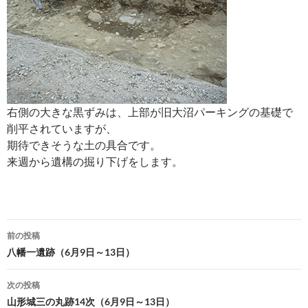
右側の大きな黒ずみは、上部が旧大沼パーキングの基礎で
削平されていますが、
期待できそうな土の具合です。
来週から遺構の掘り下げをします。
投
前の投稿
稿
八幡一遺跡（6月9日～13日）
ナ
次の投稿
ビ
山形城三の丸跡14次（6月9日～13日）