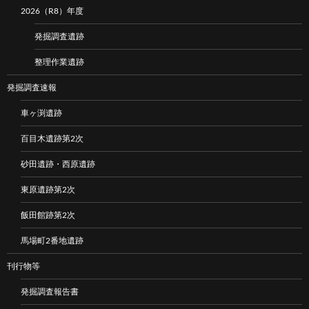
2026（R8）年度
発掘調査遺跡
整理作業遺跡
発掘調査速報
車ヶ渕遺跡
百目木遺跡第2次
砂田遺跡・西原遺跡
東原遺跡第2次
飯田館跡第2次
馬場町2番地遺跡
刊行物等
発掘調査報告書