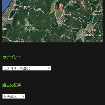
カテゴリー
カ
テ
ゴ
リ
ー
過去の記事
過
去
の