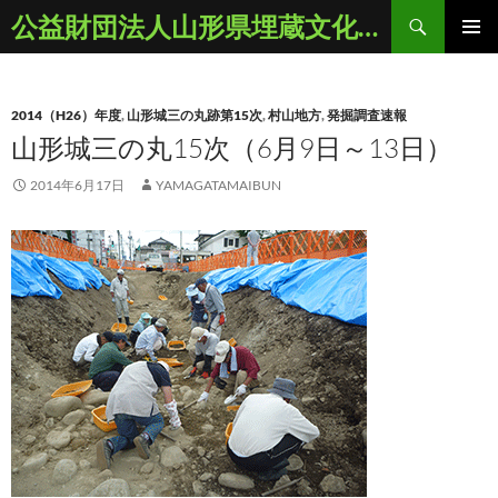
コ
検
公益財団法人山形県埋蔵文化財センター
ン
索
メインメ
テ
ニュー
ン
2014（H26）年度
,
山形城三の丸跡第15次
,
村山地方
,
発掘調査速報
ツ
山形城三の丸15次（6月9日～13日）
へ
ス
2014年6月17日
YAMAGATAMAIBUN
キ
ッ
プ