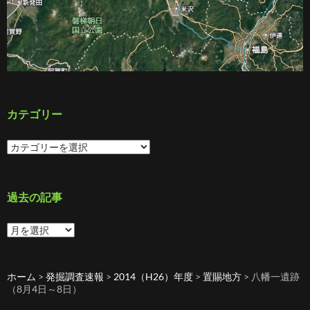
カテゴリー
カ
テ
ゴ
リ
ー
過去の記事
過
去
の
記
ホーム
>
発掘調査速報
>
2014（H26）年度
>
置賜地方
>
八幡一遺跡
事
（8月4日～8日）