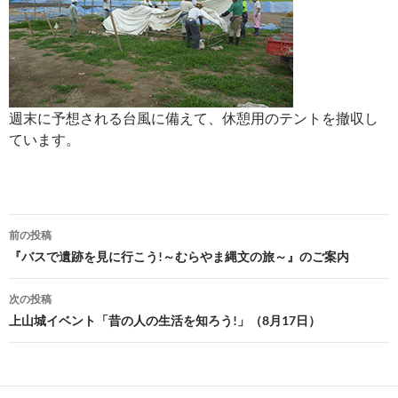
週末に予想される台風に備えて、休憩用のテントを撤収し
ています。
投
前の投稿
稿
『バスで遺跡を見に行こう!～むらやま縄文の旅～』のご案内
ナ
次の投稿
ビ
上山城イベント「昔の人の生活を知ろう!」（8月17日）
ゲ
ー