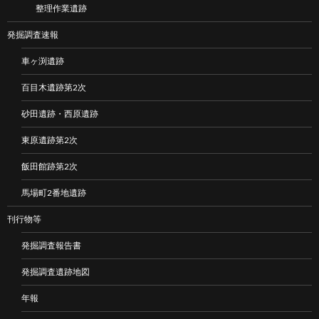
整理作業遺跡
発掘調査速報
車ヶ渕遺跡
百目木遺跡第2次
砂田遺跡・西原遺跡
東原遺跡第2次
飯田館跡第2次
馬場町2番地遺跡
刊行物等
発掘調査報告書
発掘調査遺跡地図
年報