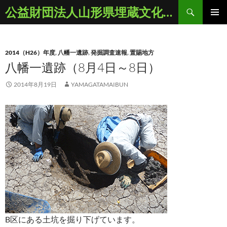
コ
検
公益財団法人山形県埋蔵文化財センター
ン
索
メインメ
テ
ニュー
ン
2014（H26）年度
,
八幡一遺跡
,
発掘調査速報
,
置賜地方
ツ
八幡一遺跡（8月4日～8日）
へ
ス
2014年8月19日
YAMAGATAMAIBUN
キ
ッ
プ
B区にある土坑を掘り下げています。