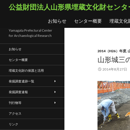
コ
検
公益財団法人山形県埋蔵文化財センタ
ン
索
テ
お知らせ
センター概要
埋蔵文化
ン
ツ
Yamagata Prefectural Center
for Archaeological Research
へ
ス
お知らせ
2014（H26）年度
,
キ
山形城三の
ッ
センター概要
プ
2014年8月27日
埋蔵文化財の保護と活用
発掘調査遺跡一覧
発掘調査速報
刊行物等
アクセス
リンク