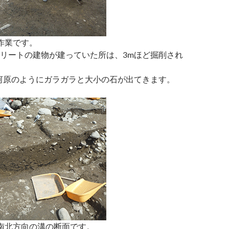
作業です。
リートの建物が建っていた所は、3mほど掘削され
河原のようにガラガラと大小の石が出てきます。
南北方向の溝の断面です。