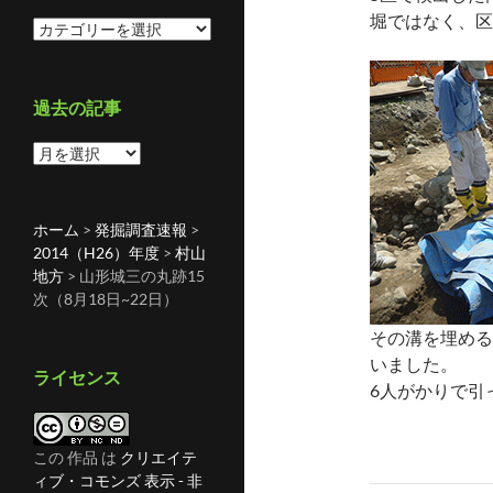
堀ではなく、区
カ
テ
ゴ
リ
過去の記事
ー
過
去
の
記
ホーム
>
発掘調査速報
>
事
2014（H26）年度
>
村山
地方
>
山形城三の丸跡15
次（8月18日~22日）
その溝を埋める
いました。
ライセンス
6人がかりで引
この 作品 は
クリエイテ
ィブ・コモンズ 表示 - 非