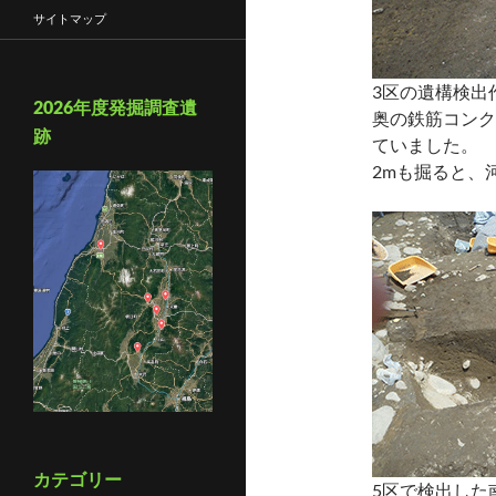
サイトマップ
3区の遺構検出
2026年度発掘調査遺
奥の鉄筋コンク
跡
ていました。
2mも掘ると、
カテゴリー
5区で検出した