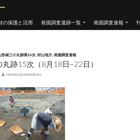
ー
財の保護と活用
発掘調査遺跡一覧
発掘調査速報
山形城三の丸跡第15次
,
村山地方
,
発掘調査速報
丸跡15次（8月18日~22日）
YAMAGATAMAIBUN