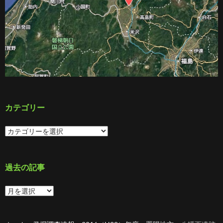
カテゴリー
カ
テ
ゴ
リ
ー
過去の記事
過
去
の
記