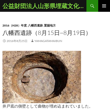
コ
検
公益財団法人山形県埋蔵文化財センター
ン
索
メインメ
テ
ニュー
ン
2016（H28）年度
,
八幡西遺跡
,
置賜地方
ツ
八幡西遺跡（8月15日~8月19日）
へ
ス
2016年8月25日
YAMAGATAMAIBUN
キ
ッ
プ
井戸底の側壁として曲物が埋め込まれていました。