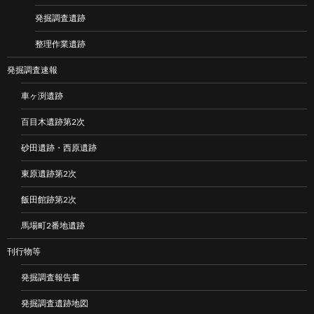
発掘調査遺跡
整理作業遺跡
発掘調査速報
車ヶ渕遺跡
百目木遺跡第2次
砂田遺跡・西原遺跡
東原遺跡第2次
飯田館跡第2次
馬場町2番地遺跡
刊行物等
発掘調査報告書
発掘調査遺跡地図