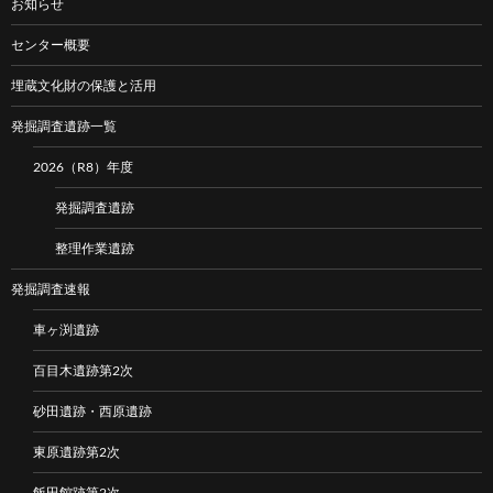
お知らせ
センター概要
埋蔵文化財の保護と活用
発掘調査遺跡一覧
2026（R8）年度
発掘調査遺跡
整理作業遺跡
発掘調査速報
車ヶ渕遺跡
百目木遺跡第2次
砂田遺跡・西原遺跡
東原遺跡第2次
飯田館跡第2次