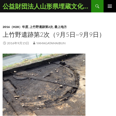
コ
検
公益財団法人山形県埋蔵文化財センター
ン
索
メインメ
テ
ニュー
ン
2016（H28）年度
,
上竹野遺跡第2次
,
最上地方
ツ
上竹野遺跡第2次（9月5日~9月9日）
へ
ス
2016年9月15日
YAMAGATAMAIBUN
キ
ッ
プ