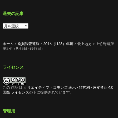
ゴ
リ
ー
過去の記事
過
去
の
記
ホーム
>
発掘調査速報
>
2016（H28）年度
>
最上地方
>
上竹野遺跡
事
第2次（9月5日~9月9日）
ライセンス
この 作品 は
クリエイティブ・コモンズ 表示 - 非営利 - 改変禁止 4.0
国際 ライセンス
の下に提供されています。
管理用