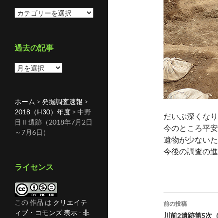
カ
テ
ゴ
リ
過去の記事
ー
過
去
の
記
ホーム
>
発掘調査速報
>
事
2018（H30）年度
>
中野
だいぶ深くなり
目Ⅱ遺跡（2018年7月2日
今のところ平安
～7月6日）
遺物が少ないた
今後の調査の進
ライセンス
投
この 作品 は
クリエイテ
前の投稿
ィブ・コモンズ 表示 - 非
稿
川前2遺跡第5次（