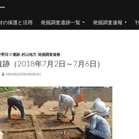
ー
財の保護と活用
発掘調査遺跡一覧
発掘調査速報
中野目Ⅱ遺跡
,
村山地方
,
発掘調査速報
跡（2018年7月2日～7月6日）
YAMAGATAMAIBUN