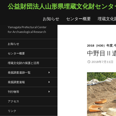
コ
検
公益財団法人山形県埋蔵文化財センタ
ン
索
テ
お知らせ
センター概要
埋蔵文化
ン
ツ
Yamagata Prefectural Center
for Archaeological Research
へ
ス
お知らせ
2018（H30）年度
,
キ
中野目Ⅱ遺
ッ
センター概要
プ
2018年7月11日
埋蔵文化財の保護と活用
発掘調査遺跡一覧
発掘調査速報
刊行物等
アクセス
リンク