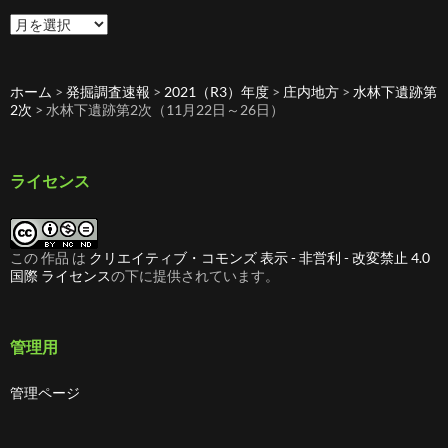
過
去
の
記
ホーム
>
発掘調査速報
>
2021（R3）年度
>
庄内地方
>
水林下遺跡第
事
2次
>
水林下遺跡第2次（11月22日～26日）
ライセンス
この 作品 は
クリエイティブ・コモンズ 表示 - 非営利 - 改変禁止 4.0
国際 ライセンス
の下に提供されています。
管理用
管理ページ