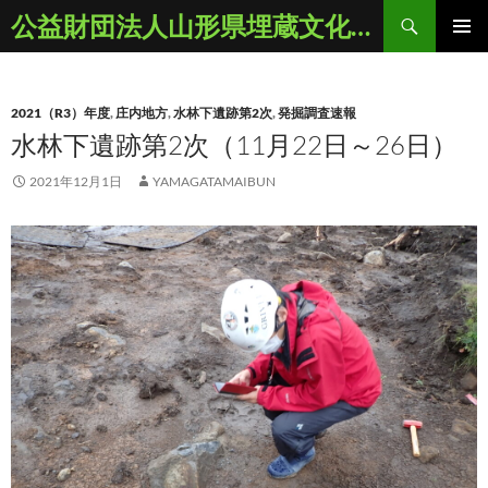
コ
検
公益財団法人山形県埋蔵文化財センター
ン
索
メインメ
テ
ニュー
ン
2021（R3）年度
,
庄内地方
,
水林下遺跡第2次
,
発掘調査速報
ツ
水林下遺跡第2次（11月22日～26日）
へ
ス
2021年12月1日
YAMAGATAMAIBUN
キ
ッ
プ