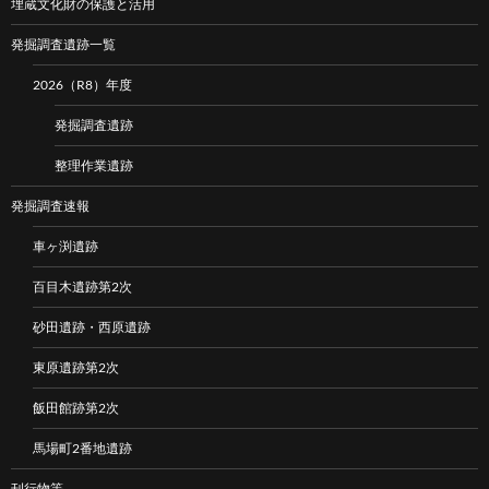
埋蔵文化財の保護と活用
発掘調査遺跡一覧
2026（R8）年度
発掘調査遺跡
整理作業遺跡
発掘調査速報
車ヶ渕遺跡
百目木遺跡第2次
砂田遺跡・西原遺跡
東原遺跡第2次
飯田館跡第2次
馬場町2番地遺跡
刊行物等