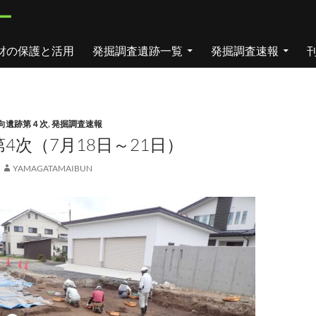
ー
財の保護と活用
発掘調査遺跡一覧
発掘調査速報
向遺跡第４次
,
発掘調査速報
4次（7月18日～21日）
YAMAGATAMAIBUN