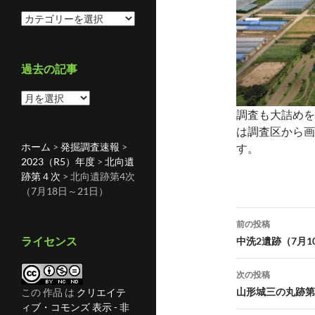
カ
テ
ゴ
リ
過去の記事
ー
過
去
調査も大詰めを
の
は調査区から画
記
ホーム
>
発掘調査速報
>
す。
事
2023（R5）年度
>
北向遺
跡第４次
>
北向遺跡第4次
（7月18日～21日）
投
前の投稿
稿
ライセンス
中洗2遺跡（7月1
ナ
次の投稿
ビ
山形城三の丸跡第2
この 作品 は
クリエイテ
ィブ・コモンズ 表示 - 非