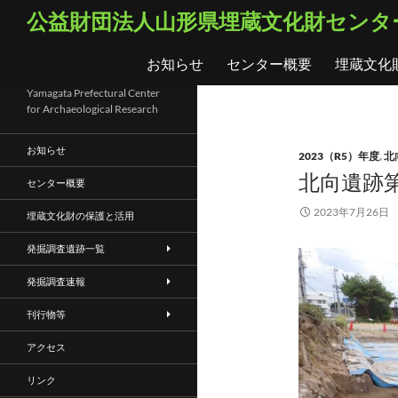
コ
検
公益財団法人山形県埋蔵文化財センタ
ン
索
テ
お知らせ
センター概要
埋蔵文化
ン
ツ
Yamagata Prefectural Center
for Archaeological Research
へ
ス
お知らせ
2023（R5）年度
,
北
キ
北向遺跡第
ッ
センター概要
プ
2023年7月26日
埋蔵文化財の保護と活用
発掘調査遺跡一覧
発掘調査速報
刊行物等
アクセス
リンク