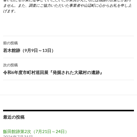
ません。また、調査にご協力いただいた事業者や山辺町に心からお礼を申し上
げます。
投
前の投稿
稿
若木館跡（9月9日～13日）
ナ
次の投稿
ビ
令和6年度市町村巡回展『発掘された大蔵村の遺跡』
ゲ
ー
シ
ョ
最近の投稿
ン
飯田館跡第2次（7月21日～24日）
2026年7月31日