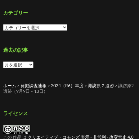
カテゴリー
カ
テ
ゴ
リ
ー
過去の記事
過
去
の
記
ホーム
>
発掘調査速報
>
2024（R6）年度
>
諏訪原２遺跡
>
諏訪原2
事
遺跡（9月9日～13日）
ライセンス
この 作品 は
クリエイティブ・コモンズ 表示 - 非営利 - 改変禁止 4.0