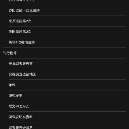
砂田遺跡・西原遺跡
東原遺跡第2次
飯田館跡第2次
馬場町2番地遺跡
刊行物等
発掘調査報告書
発掘調査遺跡地図
年報
研究紀要
埋文やまがた
調査説明会資料
調査報告会資料