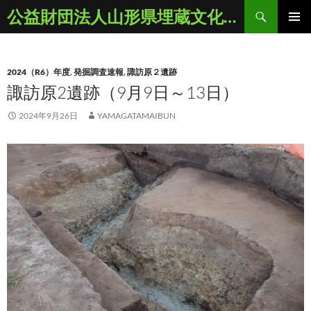
コ
検
公益財団法人山形県埋蔵文化財センター
ン
索
メインメ
テ
ニュー
ン
2024（R6）年度
,
発掘調査速報
,
諏訪原２遺跡
ツ
諏訪原2遺跡（9月9日～13日）
へ
ス
2024年9月26日
YAMAGATAMAIBUN
キ
ッ
プ