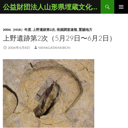
コ
検
公益財団法人山形県埋蔵文化財センター
ン
索
メインメ
テ
ニュー
ン
2006（H18）年度
,
上野遺跡第2次
,
発掘調査速報
,
置賜地方
ツ
上野遺跡第2次（5月29日〜6月2日）
へ
ス
2006年6月8日
YAMAGATAMAIBUN
キ
ッ
プ