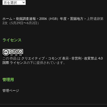
過
去
の
記
ホーム
>
発掘調査速報
>
2006（H18）年度
>
置賜地方
>
上野遺跡第
事
2次（5月29日〜6月2日）
ライセンス
この 作品 は
クリエイティブ・コモンズ 表示 - 非営利 - 改変禁止 4.0
国際 ライセンス
の下に提供されています。
管理用
管理ページ