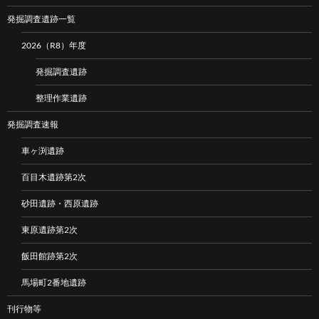
発掘調査遺跡一覧
2026（R8）年度
発掘調査遺跡
整理作業遺跡
発掘調査速報
車ヶ渕遺跡
百目木遺跡第2次
砂田遺跡・西原遺跡
東原遺跡第2次
飯田館跡第2次
馬場町2番地遺跡
刊行物等