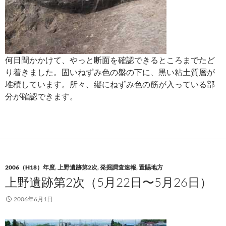
何日間かかけて、やっと断面を確認できるところまでたど
り着きました。固いねずみ色の盤の下に、黒い粘土質層が
堆積しています。所々、縦にねずみ色の筋が入っている部
分が確認できます。
2006（H18）年度
,
上野遺跡第2次
,
発掘調査速報
,
置賜地方
上野遺跡第2次（5月22日〜5月26日）
2006年6月1日