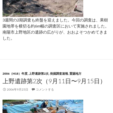
3週間の2期調査も終盤を迎えました。今回の調査は、果樹
園地帯を横切る約6m幅の調査区において実施されました。
南陽市上野地区の遺跡の広がりが、おおよそつかめてきま
した。
2006（H18）年度
,
上野遺跡第2次
,
発掘調査速報
,
置賜地方
上野遺跡第2次（9月11日〜9月15日）
2006年9月25日
コメントする