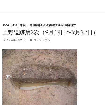
2006（H18）年度
,
上野遺跡第2次
,
発掘調査速報
,
置賜地方
上野遺跡第2次（9月19日〜9月22日）
2006年9月28日
コメントする