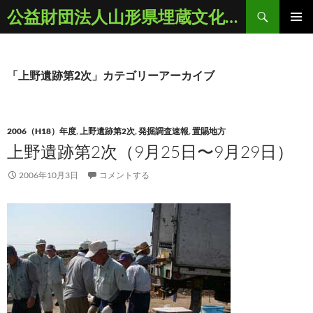
コ
検
公益財団法人山形県埋蔵文化財センター
ン
索
メインメ
テ
ニュー
ン
ツ
「上野遺跡第2次」カテゴリーアーカイブ
へ
ス
キ
2006（H18）年度
,
上野遺跡第2次
,
発掘調査速報
,
置賜地方
ッ
上野遺跡第2次（9月25日〜9月29日）
プ
2006年10月3日
コメントする