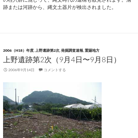
跡または河跡から、縄文土器片が検出されました。
2006（H18）年度
,
上野遺跡第2次
,
発掘調査速報
,
置賜地方
上野遺跡第2次（9月4日〜9月8日）
2006年9月14日
コメントする