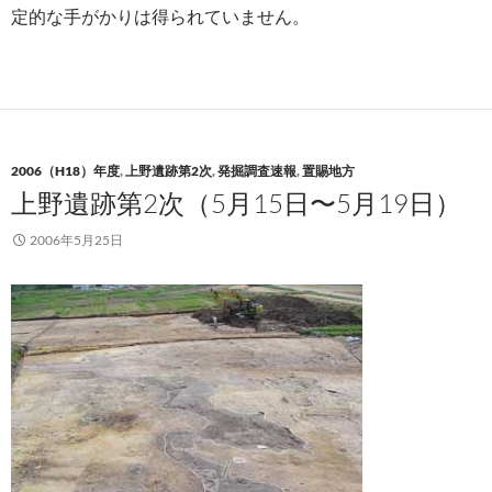
定的な手がかりは得られていません。
2006（H18）年度
,
上野遺跡第2次
,
発掘調査速報
,
置賜地方
上野遺跡第2次（5月15日〜5月19日）
2006年5月25日