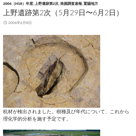
2006（H18）年度
,
上野遺跡第2次
,
発掘調査速報
,
置賜地方
上野遺跡第2次（5月29日〜6月2日）
2006年6月8日
杭材が検出されました。樹種及び年代について、これから
理化学的分析を施す予定です。