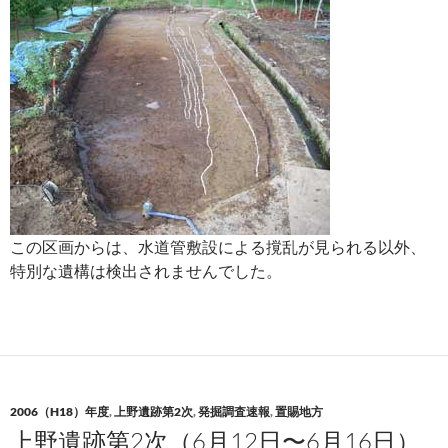
この区画からは、水道管敷設による撹乱が見られる以外、
特別な遺構は検出されませんでした。
2006（H18）年度
,
上野遺跡第2次
,
発掘調査速報
,
置賜地方
上野遺跡第2次（6月12日〜6月16日）