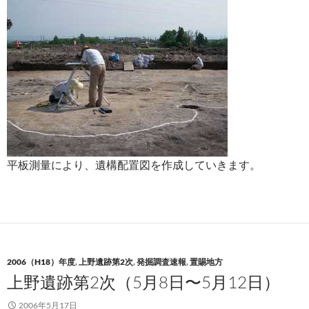
平板測量により、遺構配置図を作成していきます。
2006（H18）年度
,
上野遺跡第2次
,
発掘調査速報
,
置賜地方
上野遺跡第2次（5月8日〜5月12日）
2006年5月17日