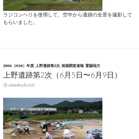
ラジコンヘリを使用して、空中から遺跡の全景を撮影して
もらいました。
2006（H18）年度
,
上野遺跡第2次
,
発掘調査速報
,
置賜地方
上野遺跡第2次（6月5日〜6月9日）
2006年6月15日