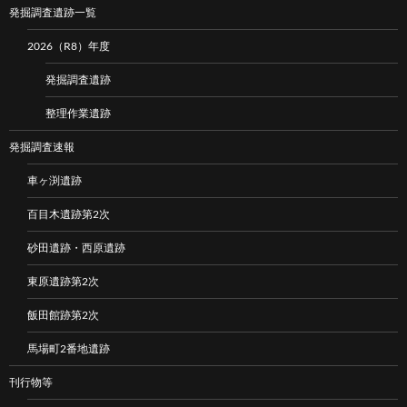
発掘調査遺跡一覧
2026（R8）年度
発掘調査遺跡
整理作業遺跡
発掘調査速報
車ヶ渕遺跡
百目木遺跡第2次
砂田遺跡・西原遺跡
東原遺跡第2次
飯田館跡第2次
馬場町2番地遺跡
刊行物等