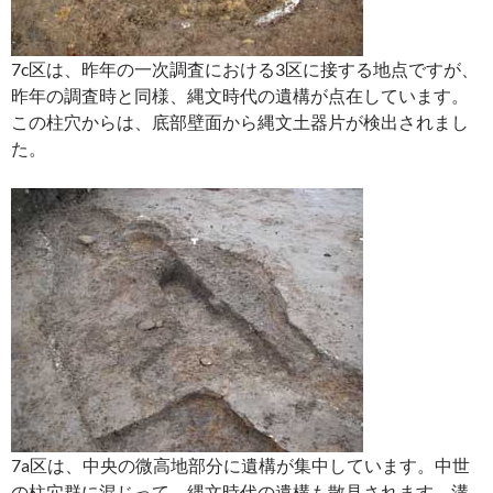
7c区は、昨年の一次調査における3区に接する地点ですが、
昨年の調査時と同様、縄文時代の遺構が点在しています。
この柱穴からは、底部壁面から縄文土器片が検出されまし
た。
7a区は、中央の微高地部分に遺構が集中しています。中世
の柱穴群に混じって、縄文時代の遺構も散見されます。溝