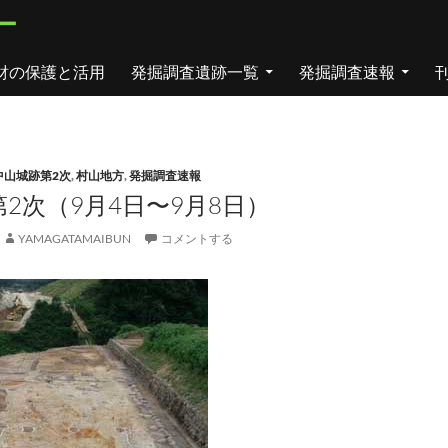
ー
財の保護と活用
発掘調査遺跡一覧
発掘調査速報
中山城跡第2次
,
村山地方
,
発掘調査速報
2次（9月4日〜9月8日）
YAMAGATAMAIBUN
コメントする