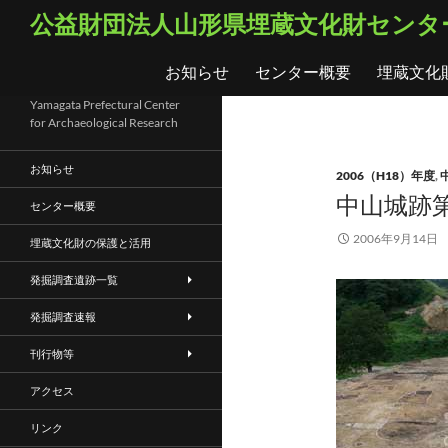
コ
検
公益財団法人山形県埋蔵文化財センタ
ン
索
テ
お知らせ
センター概要
埋蔵文化
ン
ツ
Yamagata Prefectural Center
for Archaeological Research
へ
ス
お知らせ
2006（H18）年度
,
キ
中山城跡第
ッ
センター概要
プ
2006年9月14日
埋蔵文化財の保護と活用
発掘調査遺跡一覧
発掘調査速報
刊行物等
アクセス
リンク