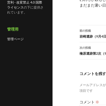
営利 - 改変禁止 4.0 国際
まだまだ暑い日
ライセンス
の下に提供さ
れています。
投
管理用
前の投稿
稿
岩崎遺跡（9月4日
管理ページ
ナ
次の投稿
ビ
檜原遺跡第2次（9
ゲ
ー
コメントを残す
シ
メールアドレスが
ョ
項目です
ン
コメント
※