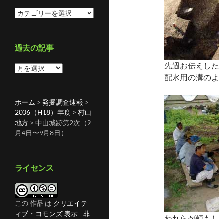
カ
テ
ゴ
リ
過去の記事
ー
先週お伝えした
過
配水用の溝のよ
去
の
記
ホーム
>
発掘調査速報
>
事
2006（H18）年度
>
村山
地方
>
中山城跡第2次（9
月4日〜9月8日）
ライセンス
この 作品 は
クリエイテ
ィブ・コモンズ 表示 - 非
われらが頼もし