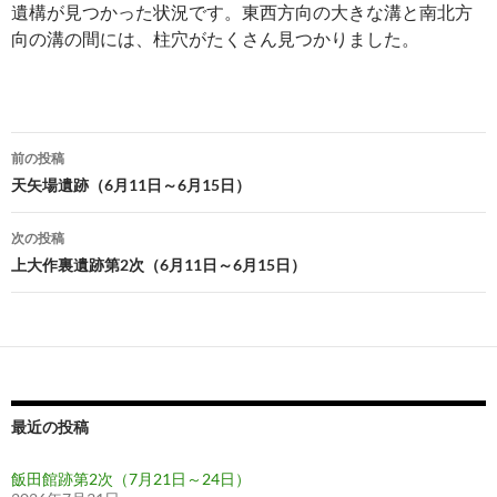
遺構が見つかった状況です。東西方向の大きな溝と南北方
向の溝の間には、柱穴がたくさん見つかりました。
投
前の投稿
稿
天矢場遺跡（6月11日～6月15日）
ナ
次の投稿
ビ
上大作裏遺跡第2次（6月11日～6月15日）
ゲ
ー
シ
ョ
最近の投稿
ン
飯田館跡第2次（7月21日～24日）