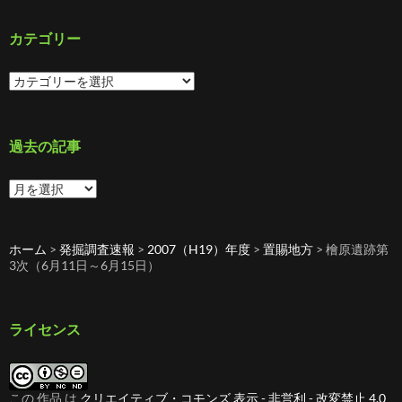
カテゴリー
カ
テ
ゴ
リ
ー
過去の記事
過
去
の
記
ホーム
>
発掘調査速報
>
2007（H19）年度
>
置賜地方
>
檜原遺跡第
事
3次（6月11日～6月15日）
ライセンス
この 作品 は
クリエイティブ・コモンズ 表示 - 非営利 - 改変禁止 4.0