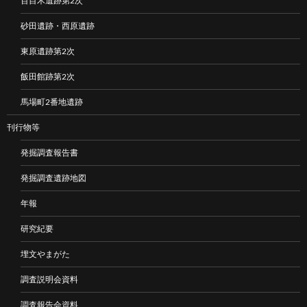
百目木遺跡第2次
砂田遺跡・西原遺跡
東原遺跡第2次
飯田館跡第2次
馬場町2番地遺跡
刊行物等
発掘調査報告書
発掘調査遺跡地図
年報
研究紀要
埋文やまがた
調査説明会資料
調査報告会資料