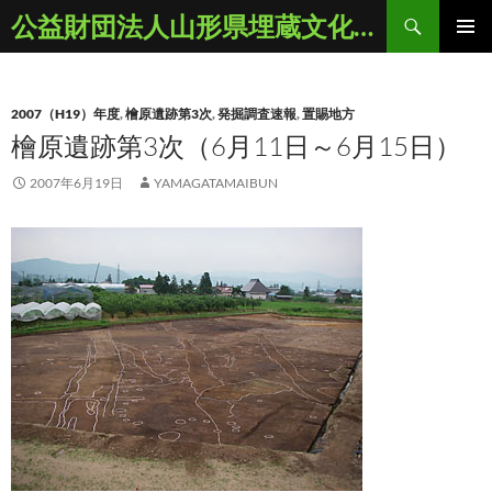
コ
検
公益財団法人山形県埋蔵文化財センター
ン
索
メインメ
テ
ニュー
ン
2007（H19）年度
,
檜原遺跡第3次
,
発掘調査速報
,
置賜地方
ツ
檜原遺跡第3次（6月11日～6月15日）
へ
ス
2007年6月19日
YAMAGATAMAIBUN
キ
ッ
プ