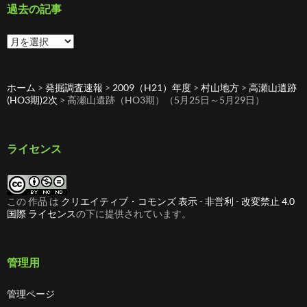
ー
過去の記事
過
去
の
記
ホーム
>
発掘調査速報
>
2009（H21）年度
>
村山地方
>
高瀬山遺跡
事
(HO3期)2次
>
高瀬山遺跡（HO3期）（5月25日～5月29日）
ライセンス
この 作品 は
クリエイティブ・コモンズ 表示 - 非営利 - 改変禁止 4.0
国際 ライセンス
の下に提供されています。
管理用
管理ページ