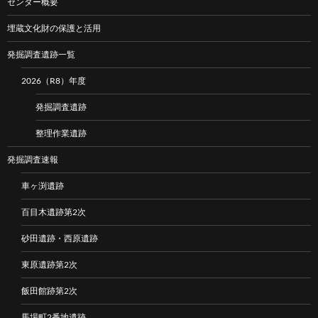
センター概要
埋蔵文化財の保護と活用
発掘調査遺跡一覧
2026（R8）年度
発掘調査遺跡
整理作業遺跡
発掘調査速報
車ヶ渕遺跡
百目木遺跡第2次
砂田遺跡・西原遺跡
東原遺跡第2次
飯田館跡第2次
馬場町2番地遺跡