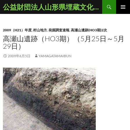
コ
検
公益財団法人山形県埋蔵文化財センター
ン
索
メインメ
テ
ニュー
ン
2009（H21）年度
,
村山地方
,
発掘調査速報
,
高瀬山遺跡(HO3期)2次
ツ
高瀬山遺跡（HO3期）（5月25日～5月
へ
29日）
ス
キ
2009年6月5日
YAMAGATAMAIBUN
ッ
プ