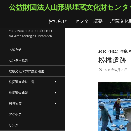
コ
検
公益財団法人山形県埋蔵文化財センタ
ン
索
テ
お知らせ
センター概要
埋蔵文化
ン
ツ
Yamagata Prefectural Center
for Archaeological Research
へ
ス
お知らせ
2010（H22）年度
,
キ
松橋遺跡（
ッ
センター概要
プ
2010年6月23日
埋蔵文化財の保護と活用
発掘調査遺跡一覧
発掘調査速報
刊行物等
アクセス
リンク