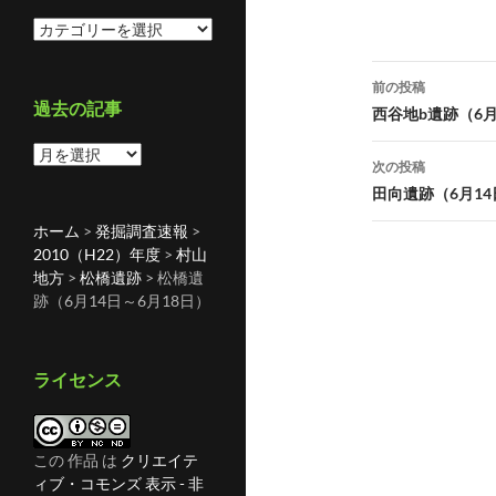
カ
テ
投
ゴ
前の投稿
リ
過去の記事
稿
西谷地b遺跡（6月
ー
ナ
過
次の投稿
去
ビ
田向遺跡（6月14
の
記
ゲ
ホーム
>
発掘調査速報
>
事
2010（H22）年度
>
村山
ー
地方
>
松橋遺跡
>
松橋遺
跡（6月14日～6月18日）
シ
ョ
ライセンス
ン
この 作品 は
クリエイテ
ィブ・コモンズ 表示 - 非