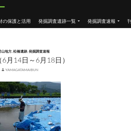
ー
財の保護と活用
発掘調査遺跡一覧
発掘調査速報
村山地方
,
松橋遺跡
,
発掘調査速報
6月14日～6月18日）
YAMAGATAMAIBUN