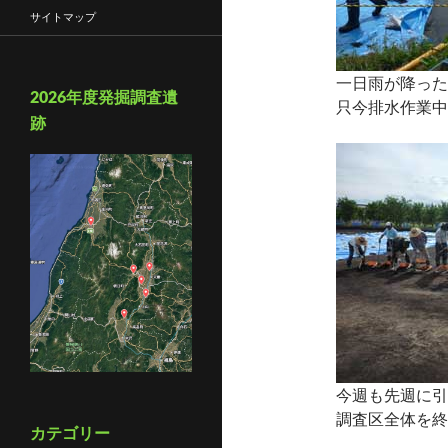
サイトマップ
一日雨が降った
2026年度発掘調査遺
只今排水作業中
跡
今週も先週に引
調査区全体を終
カテゴリー