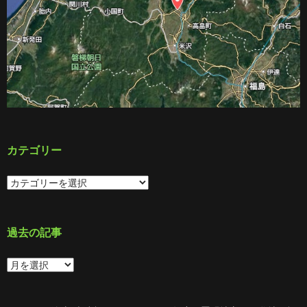
カテゴリー
カ
テ
ゴ
リ
ー
過去の記事
過
去
の
記