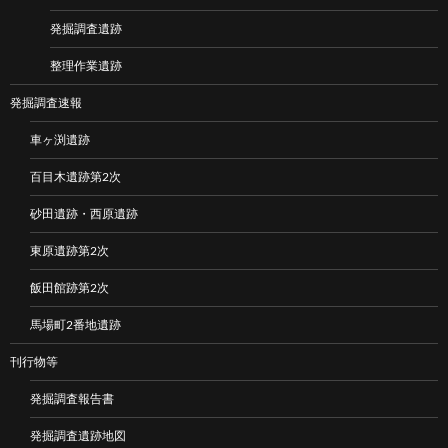
発掘調査遺跡
整理作業遺跡
発掘調査速報
車ヶ渕遺跡
百目木遺跡第2次
砂田遺跡・西原遺跡
東原遺跡第2次
飯田館跡第2次
馬場町2番地遺跡
刊行物等
発掘調査報告書
発掘調査遺跡地図