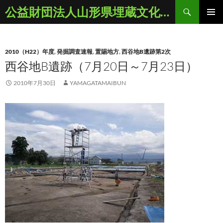
コ
検
公益財団法人山形県埋蔵文化財センター
ン
索
メインメ
テ
ニュー
ン
2010（H22）年度
,
発掘調査速報
,
置賜地方
,
西谷地B遺跡第2次
ツ
西谷地B遺跡（7月20日～7月23日）
へ
ス
2010年7月30日
YAMAGATAMAIBUN
キ
ッ
プ