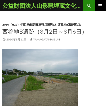
コ
検
公益財団法人山形県埋蔵文化財センター
ン
索
メインメ
テ
ニュー
ン
2010（H22）年度
,
発掘調査速報
,
置賜地方
,
西谷地B遺跡第2次
ツ
西谷地B遺跡（8月2日～8月6日）
へ
ス
2010年8月11日
YAMAGATAMAIBUN
キ
ッ
プ