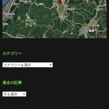
カテゴリー
カ
テ
ゴ
リ
ー
過去の記事
過
去
の
記