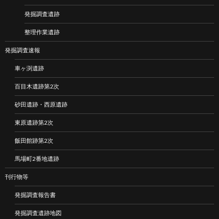
発掘調査遺跡
整理作業遺跡
発掘調査速報
車ヶ渕遺跡
百目木遺跡第2次
砂田遺跡・西原遺跡
東原遺跡第2次
飯田館跡第2次
馬場町2番地遺跡
刊行物等
発掘調査報告書
発掘調査遺跡地図