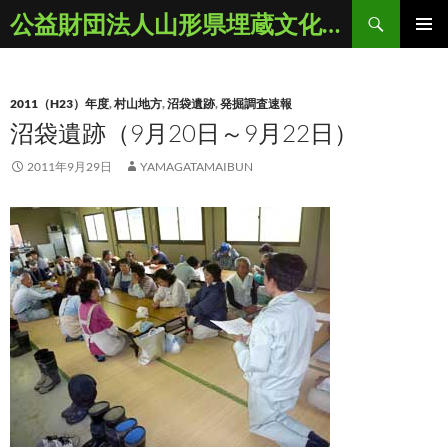
コ
検
公益財団法人山形県埋蔵文化財センター
ン
索
メインメ
テ
ニュー
ン
2011（H23）年度
,
村山地方
,
沼袋遺跡
,
発掘調査速報
ツ
沼袋遺跡（9月20日～9月22日）
へ
ス
2011年9月29日
YAMAGATAMAIBUN
キ
ッ
プ