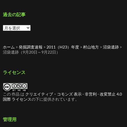
ゴ
リ
ー
過去の記事
過
去
の
記
ホーム
>
発掘調査速報
>
2011（H23）年度
>
村山地方
>
沼袋遺跡
>
事
沼袋遺跡（9月20日～9月22日）
ライセンス
この 作品 は
クリエイティブ・コモンズ 表示 - 非営利 - 改変禁止 4.0
国際 ライセンス
の下に提供されています。
管理用