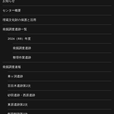
お知らせ
センター概要
埋蔵文化財の保護と活用
発掘調査遺跡一覧
2026（R8）年度
発掘調査遺跡
整理作業遺跡
発掘調査速報
車ヶ渕遺跡
百目木遺跡第2次
砂田遺跡・西原遺跡
東原遺跡第2次
飯田館跡第2次