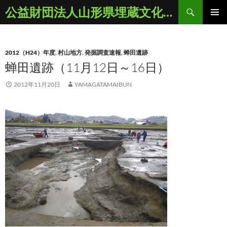
コ
検
公益財団法人山形県埋蔵文化財センター
ン
索
メインメ
テ
ニュー
ン
2012（H24）年度
,
村山地方
,
発掘調査速報
,
蝉田遺跡
ツ
蝉田遺跡（11月12日～16日）
へ
ス
2012年11月20日
YAMAGATAMAIBUN
キ
ッ
プ