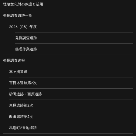
埋蔵文化財の保護と活用
発掘調査遺跡一覧
2026（R8）年度
発掘調査遺跡
整理作業遺跡
発掘調査速報
車ヶ渕遺跡
百目木遺跡第2次
砂田遺跡・西原遺跡
東原遺跡第2次
飯田館跡第2次
馬場町2番地遺跡