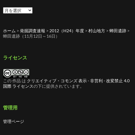
過
去
の
記
ホーム
>
発掘調査速報
>
2012（H24）年度
>
村山地方
>
蝉田遺跡
>
事
蝉田遺跡（11月12日～16日）
ライセンス
この 作品 は
クリエイティブ・コモンズ 表示 - 非営利 - 改変禁止 4.0
国際 ライセンス
の下に提供されています。
管理用
管理ページ