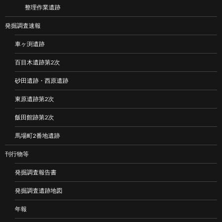
整理作業遺跡
発掘調査速報
車ヶ渕遺跡
百目木遺跡第2次
砂田遺跡・西原遺跡
東原遺跡第2次
飯田館跡第2次
馬場町2番地遺跡
刊行物等
発掘調査報告書
発掘調査遺跡地図
年報