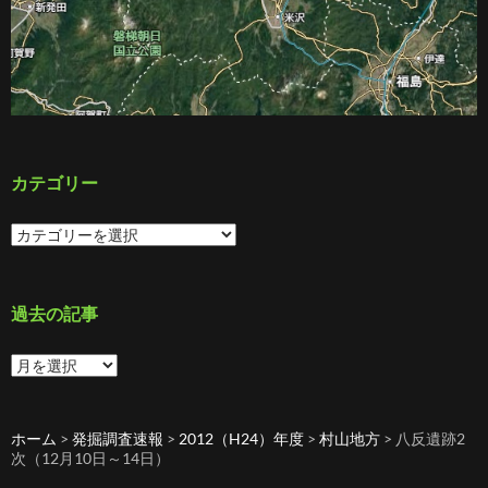
カテゴリー
カ
テ
ゴ
リ
ー
過去の記事
過
去
の
記
ホーム
>
発掘調査速報
>
2012（H24）年度
>
村山地方
>
八反遺跡2
事
次（12月10日～14日）