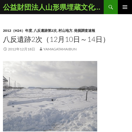
コ
検
公益財団法人山形県埋蔵文化財センター
ン
索
メインメ
テ
ニュー
ン
2012（H24）年度
,
八反遺跡第2次
,
村山地方
,
発掘調査速報
ツ
八反遺跡2次（12月10日～14日）
へ
ス
2012年12月18日
YAMAGATAMAIBUN
キ
ッ
プ