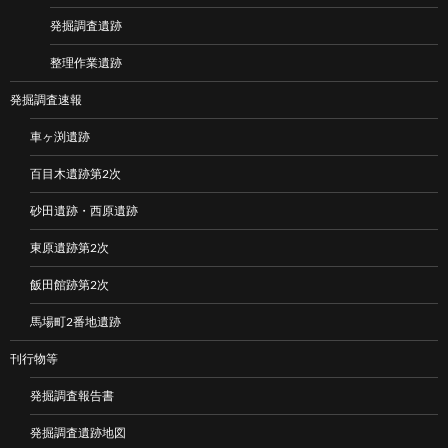
発掘調査遺跡
整理作業遺跡
発掘調査速報
車ヶ渕遺跡
百目木遺跡第2次
砂田遺跡・西原遺跡
東原遺跡第2次
飯田館跡第2次
馬場町2番地遺跡
刊行物等
発掘調査報告書
発掘調査遺跡地図