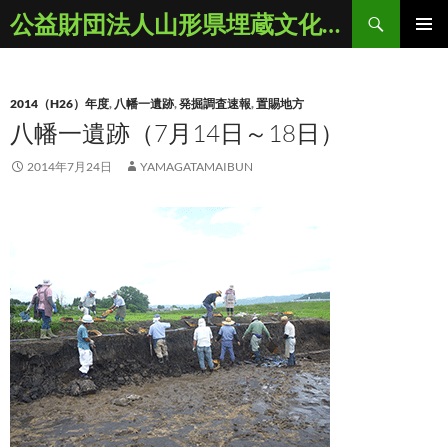
コ
検
公益財団法人山形県埋蔵文化財センター
ン
索
メインメ
テ
ニュー
ン
2014（H26）年度
,
八幡一遺跡
,
発掘調査速報
,
置賜地方
ツ
八幡一遺跡（7月14日～18日）
へ
ス
2014年7月24日
YAMAGATAMAIBUN
キ
ッ
プ