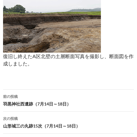
復旧し終えたA区北壁の土層断面写真を撮影し、断面図を作
成しました。
投
前の投稿
稿
羽黒神社西遺跡（7月14日～18日）
ナ
次の投稿
ビ
山形城三の丸跡15次（7月14日～18日）