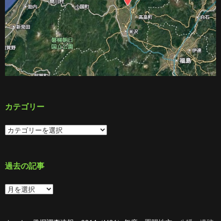
カテゴリー
カ
テ
ゴ
リ
ー
過去の記事
過
去
の
記