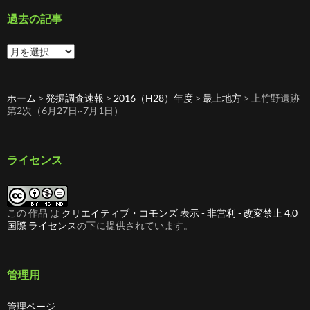
リ
ー
過去の記事
過
去
の
記
ホーム
>
発掘調査速報
>
2016（H28）年度
>
最上地方
>
上竹野遺跡
事
第2次（6月27日~7月1日）
ライセンス
この 作品 は
クリエイティブ・コモンズ 表示 - 非営利 - 改変禁止 4.0
国際 ライセンス
の下に提供されています。
管理用
管理ページ