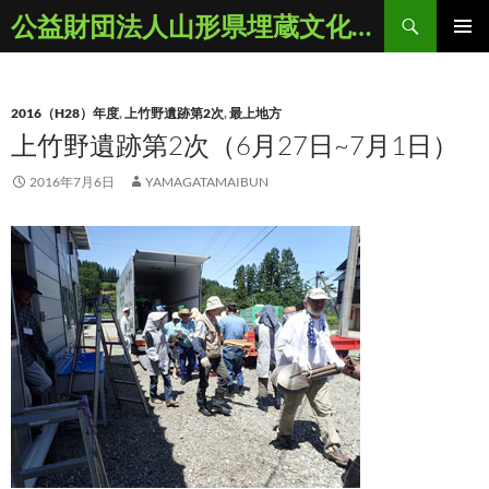
コ
検
公益財団法人山形県埋蔵文化財センター
ン
索
メインメ
テ
ニュー
ン
2016（H28）年度
,
上竹野遺跡第2次
,
最上地方
ツ
上竹野遺跡第2次（6月27日~7月1日）
へ
ス
2016年7月6日
YAMAGATAMAIBUN
キ
ッ
プ