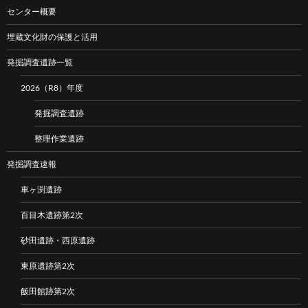
センター概要
埋蔵文化財の保護と活用
発掘調査遺跡一覧
2026（R8）年度
発掘調査遺跡
整理作業遺跡
発掘調査速報
車ヶ渕遺跡
百目木遺跡第2次
砂田遺跡・西原遺跡
東原遺跡第2次
飯田館跡第2次