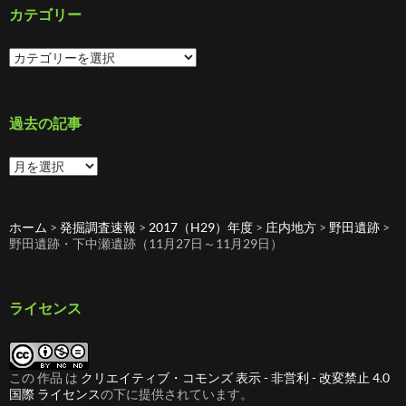
カテゴリー
カ
テ
ゴ
リ
ー
過去の記事
過
去
の
記
ホーム
>
発掘調査速報
>
2017（H29）年度
>
庄内地方
>
野田遺跡
>
事
野田遺跡・下中瀬遺跡（11月27日～11月29日）
ライセンス
この 作品 は
クリエイティブ・コモンズ 表示 - 非営利 - 改変禁止 4.0
国際 ライセンス
の下に提供されています。