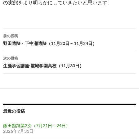
の実態をより明らかにしていきたいと思います。
投
前の投稿
稿
野田遺跡・下中瀬遺跡（11月20日～11月24日）
ナ
次の投稿
ビ
生涯学習講座:霞城学園高校（11月30日）
ゲ
ー
シ
ョ
最近の投稿
ン
飯田館跡第2次（7月21日～24日）
2026年7月31日