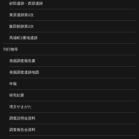
砂田遺跡・西原遺跡
東原遺跡第2次
飯田館跡第2次
馬場町2番地遺跡
刊行物等
発掘調査報告書
発掘調査遺跡地図
年報
研究紀要
埋文やまがた
調査説明会資料
調査報告会資料