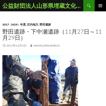
コ
検
公益財団法人山形県埋蔵文化財センター
ン
索
メインメ
テ
ニュー
ン
2017（H29）年度
,
庄内地方
,
野田遺跡
ツ
野田遺跡・下中瀬遺跡（11月27日～11
へ
月29日）
ス
キ
2017年12月5日
YAMAGATAMAIBUN
ッ
プ