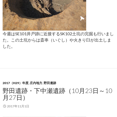
今週はSE101井戸跡に近接するSK102土坑の完掘も行いまし
た。この土坑からは斎串（いぐし）や火きり臼が出土しま
した。
2017（H29）年度
,
庄内地方
,
野田遺跡
野田遺跡・下中瀬遺跡（10月23日～10
月27日）
2017年11月1日