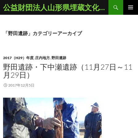
コ
検
公益財団法人山形県埋蔵文化財センター
ン
索
メインメ
テ
ニュー
ン
ツ
「野田遺跡」カテゴリーアーカイブ
へ
ス
キ
2017（H29）年度
,
庄内地方
,
野田遺跡
ッ
野田遺跡・下中瀬遺跡（11月27日～11
プ
月29日）
2017年12月5日