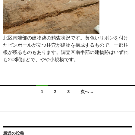
北区南端部の建物跡の精査状況です。黄色いリボンを付け
たピンポールが立つ柱穴が建物を構成するもので、一部柱
根が残るものもあります。調査区南半部の建物跡はいずれ
も2×3間ほどで、やや小規模です。
投
1
2
3
次へ →
稿
ナ
ビ
ゲ
最近の投稿