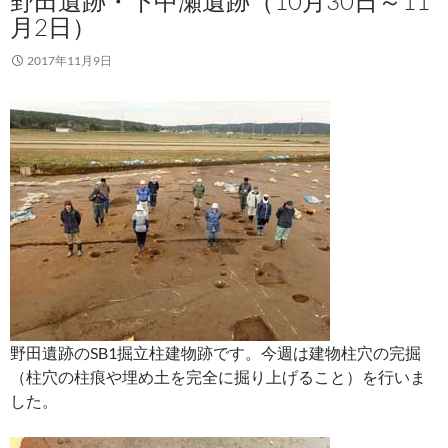
野田遺跡・下中瀬遺跡（10月30日～11
月2日）
2017年11月9日
野田遺跡のSB1掘立柱建物跡です。今週は建物柱穴の完掘
（柱穴の柱痕や埋め土を完全に掘り上げること）を行いま
した。