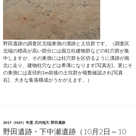
野田遺跡の調査区北端東側の溝跡と土坑群です。（調査区
北端の標高が高い部分には掘立柱建物群などの柱穴群が集
中しますが、その東側には柱穴群を区切るように溝跡が南
北に走り、建物柱穴などは希薄になります[写真左]。更にそ
の東側には直径約1m前後の土坑群が複数確認され[写真
右]、大きな集落構成がうかがえます。）
2017（H29）年度
,
庄内地方
,
野田遺跡
野田遺跡・下中瀬遺跡（10月2日～10