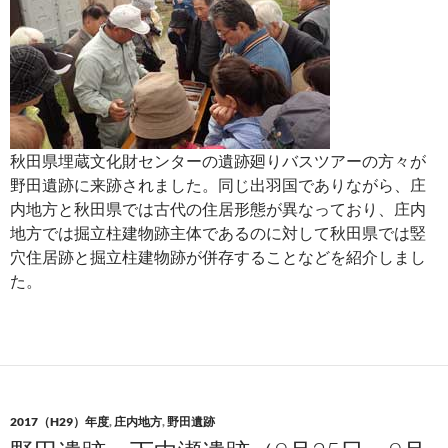
秋田県埋蔵文化財センターの遺跡廻りバスツアーの方々が
野田遺跡に来跡されました。同じ出羽国でありながら、庄
内地方と秋田県では古代の住居形態が異なっており、庄内
地方では掘立柱建物跡主体であるのに対して秋田県では竪
穴住居跡と掘立柱建物跡が併存することなどを紹介しまし
た。
2017（H29）年度
,
庄内地方
,
野田遺跡