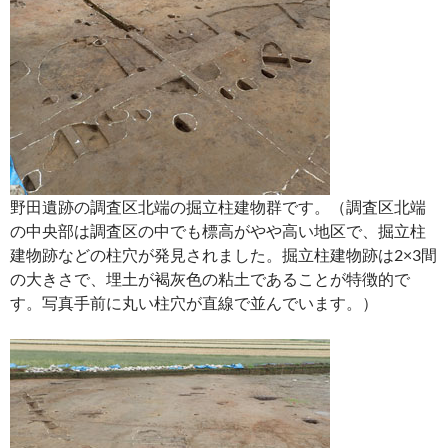
野田遺跡の調査区北端の掘立柱建物群です。（調査区北端
の中央部は調査区の中でも標高がやや高い地区で、掘立柱
建物跡などの柱穴が発見されました。掘立柱建物跡は2×3間
の大きさで、埋土が褐灰色の粘土であることが特徴的で
す。写真手前に丸い柱穴が直線で並んでいます。）