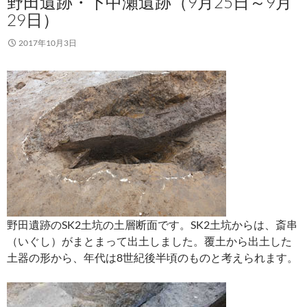
野田遺跡・下中瀬遺跡（9月25日～9月
29日）
2017年10月3日
野田遺跡のSK2土坑の土層断面です。SK2土坑からは、斎串
（いぐし）がまとまって出土しました。覆土から出土した
土器の形から、年代は8世紀後半頃のものと考えられます。