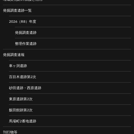
発掘調査遺跡一覧
2026（R8）年度
発掘調査遺跡
整理作業遺跡
発掘調査速報
車ヶ渕遺跡
百目木遺跡第2次
砂田遺跡・西原遺跡
東原遺跡第2次
飯田館跡第2次
馬場町2番地遺跡
刊行物等