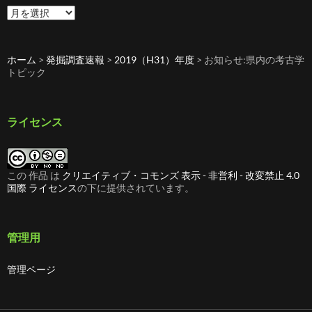
過
去
の
記
ホーム
>
発掘調査速報
>
2019（H31）年度
>
お知らせ:県内の考古学
事
トピック
ライセンス
この 作品 は
クリエイティブ・コモンズ 表示 - 非営利 - 改変禁止 4.0
国際 ライセンス
の下に提供されています。
管理用
管理ページ