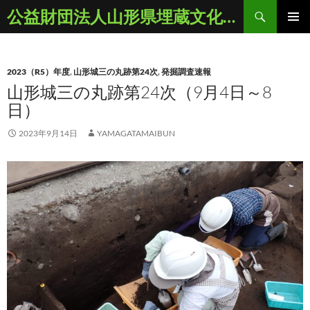
コ
検
公益財団法人山形県埋蔵文化財センター
ン
索
メインメ
テ
ニュー
ン
2023（R5）年度
,
山形城三の丸跡第24次
,
発掘調査速報
ツ
山形城三の丸跡第24次（9月4日～8
へ
日）
ス
キ
2023年9月14日
YAMAGATAMAIBUN
ッ
プ