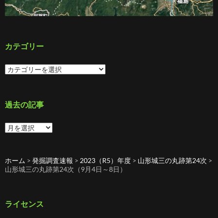
カテゴリー
カ
テ
ゴ
リ
ー
過去の記事
過
去
の
記
ホーム
>
発掘調査速報
>
2023（R5）年度
>
山形城三の丸跡第24次
>
事
山形城三の丸跡第24次（9月4日～8日）
ライセンス