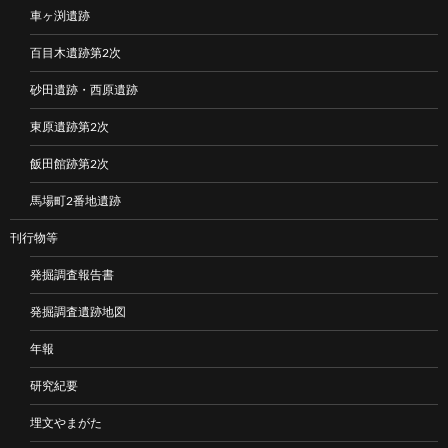
車ヶ渕遺跡
百目木遺跡第2次
砂田遺跡・西原遺跡
東原遺跡第2次
飯田館跡第2次
馬場町2番地遺跡
刊行物等
発掘調査報告書
発掘調査遺跡地図
年報
研究紀要
埋文やまがた