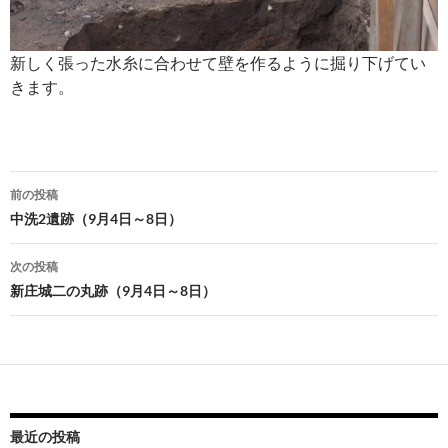
新しく張った水糸に合わせて壁を作るように掘り下げてい
きます。
投
前の投稿
稿
中洗2遺跡（9月4日～8日）
ナ
次の投稿
ビ
新庄城二の丸跡（9月4日～8日）
ゲ
ー
シ
ョ
最近の投稿