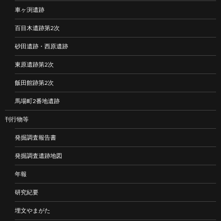
車ヶ渕遺跡
百目木遺跡第2次
砂田遺跡・西原遺跡
東原遺跡第2次
飯田館跡第2次
馬場町2番地遺跡
刊行物等
発掘調査報告書
発掘調査遺跡地図
年報
研究紀要
埋文やまがた