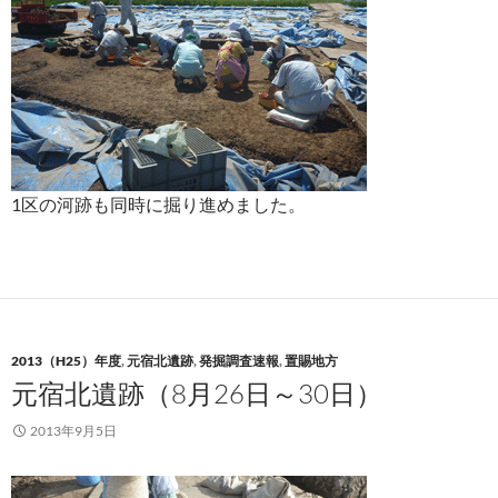
1区の河跡も同時に掘り進めました。
2013（H25）年度
,
元宿北遺跡
,
発掘調査速報
,
置賜地方
元宿北遺跡（8月26日～30日）
2013年9月5日