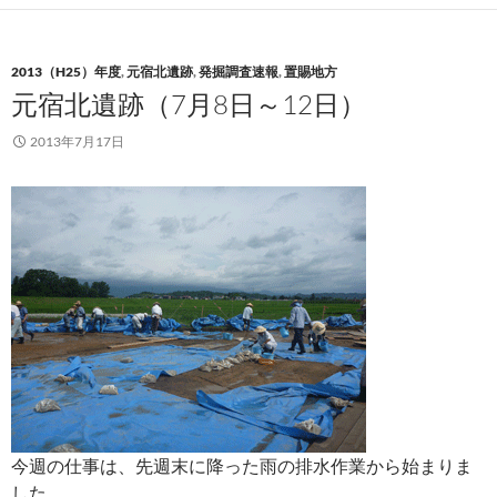
2013（H25）年度
,
元宿北遺跡
,
発掘調査速報
,
置賜地方
元宿北遺跡（7月8日～12日）
2013年7月17日
今週の仕事は、先週末に降った雨の排水作業から始まりま
した。