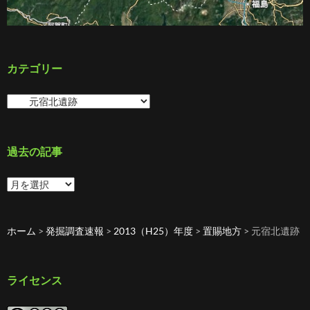
カテゴリー
カ
テ
ゴ
リ
ー
過去の記事
過
去
の
記
ホーム
>
発掘調査速報
>
2013（H25）年度
>
置賜地方
>
元宿北遺跡
事
ライセンス