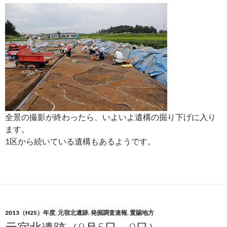
全景の撮影が終わったら、いよいよ遺構の掘り下げに入り
ます。
1区から続いている遺構もあるようです。
2013（H25）年度
,
元宿北遺跡
,
発掘調査速報
,
置賜地方