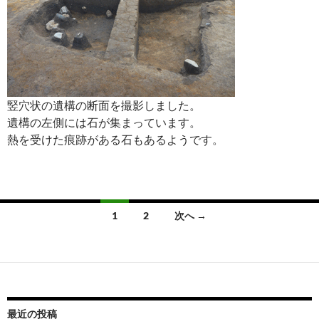
竪穴状の遺構の断面を撮影しました。
遺構の左側には石が集まっています。
熱を受けた痕跡がある石もあるようです。
投
1
2
次へ →
稿
ナ
ビ
ゲ
最近の投稿