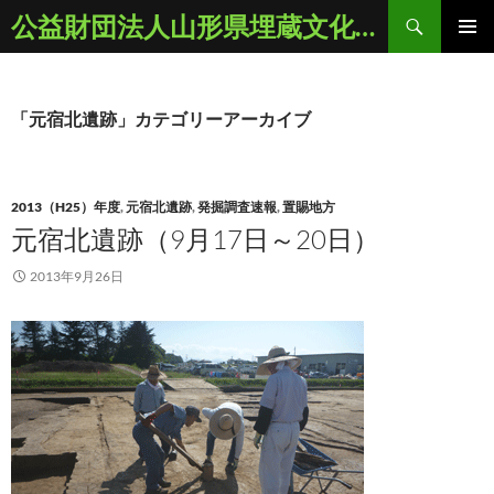
コ
検
公益財団法人山形県埋蔵文化財センター
ン
索
メインメ
テ
ニュー
ン
ツ
「元宿北遺跡」カテゴリーアーカイブ
へ
ス
キ
2013（H25）年度
,
元宿北遺跡
,
発掘調査速報
,
置賜地方
ッ
元宿北遺跡（9月17日～20日）
プ
2013年9月26日