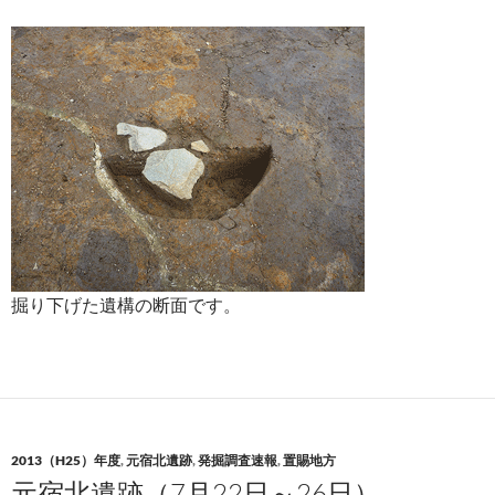
掘り下げた遺構の断面です。
2013（H25）年度
,
元宿北遺跡
,
発掘調査速報
,
置賜地方
元宿北遺跡（7月22日～26日）