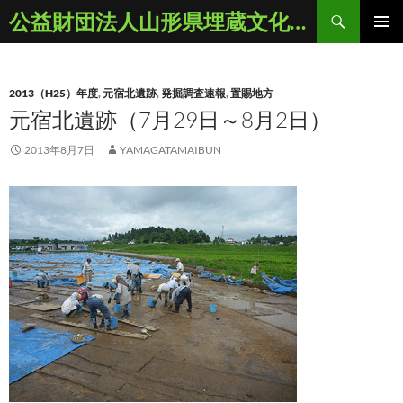
コ
検
公益財団法人山形県埋蔵文化財センター
ン
索
メインメ
テ
ニュー
ン
2013（H25）年度
,
元宿北遺跡
,
発掘調査速報
,
置賜地方
ツ
元宿北遺跡（7月29日～8月2日）
へ
ス
2013年8月7日
YAMAGATAMAIBUN
キ
ッ
プ