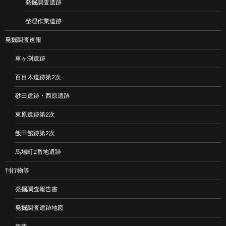
発掘調査遺跡
整理作業遺跡
発掘調査速報
車ヶ渕遺跡
百目木遺跡第2次
砂田遺跡・西原遺跡
東原遺跡第2次
飯田館跡第2次
馬場町2番地遺跡
刊行物等
発掘調査報告書
発掘調査遺跡地図