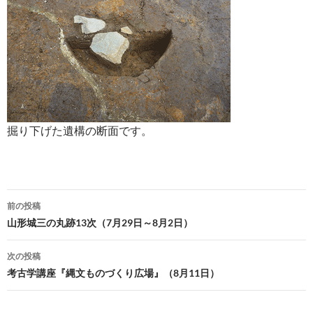
掘り下げた遺構の断面です。
投
前の投稿
稿
山形城三の丸跡13次（7月29日～8月2日）
ナ
次の投稿
ビ
考古学講座『縄文ものづくり広場』（8月11日）
ゲ