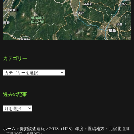
カテゴリー
カ
テ
ゴ
リ
ー
過去の記事
過
去
の
記
ホーム
>
発掘調査速報
>
2013（H25）年度
>
置賜地方
>
元宿北遺跡
事
（7月29日～8月2日）