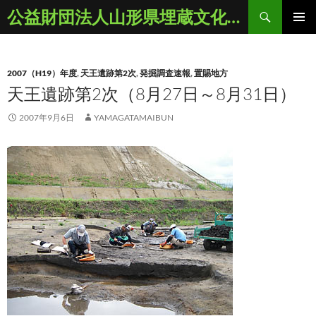
コ
検
公益財団法人山形県埋蔵文化財センター
ン
索
メインメ
テ
ニュー
ン
2007（H19）年度
,
天王遺跡第2次
,
発掘調査速報
,
置賜地方
ツ
天王遺跡第2次（8月27日～8月31日）
へ
ス
2007年9月6日
YAMAGATAMAIBUN
キ
ッ
プ