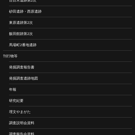
百目木遺跡第2次
砂田遺跡・西原遺跡
東原遺跡第2次
飯田館跡第2次
馬場町2番地遺跡
刊行物等
発掘調査報告書
発掘調査遺跡地図
年報
研究紀要
埋文やまがた
調査説明会資料
調査報告会資料