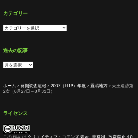
カテゴリー
カ
テ
ゴ
リ
ー
過去の記事
過
去
の
記
ホーム
>
発掘調査速報
>
2007（H19）年度
>
置賜地方
>
天王遺跡第
事
2次（8月27日～8月31日）
ライセンス
この 作品 は
クリエイティブ・コモンズ 表示 - 非営利 - 改変禁止 4.0