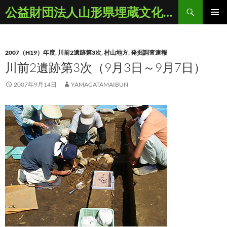
コ
検
公益財団法人山形県埋蔵文化財センター
ン
索
メインメ
テ
ニュー
ン
2007（H19）年度
,
川前2遺跡第3次
,
村山地方
,
発掘調査速報
ツ
川前2遺跡第3次（9月3日～9月7日）
へ
ス
2007年9月14日
YAMAGATAMAIBUN
キ
ッ
プ