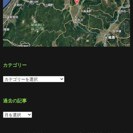
カテゴリー
カ
テ
ゴ
リ
ー
過去の記事
過
去
の
記