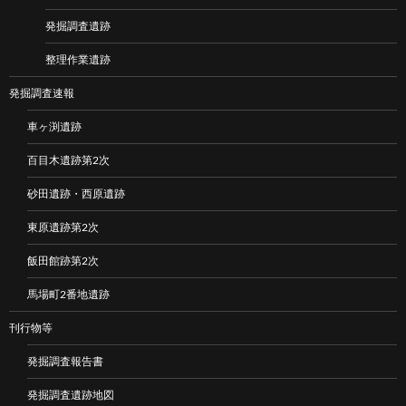
発掘調査遺跡
整理作業遺跡
発掘調査速報
車ヶ渕遺跡
百目木遺跡第2次
砂田遺跡・西原遺跡
東原遺跡第2次
飯田館跡第2次
馬場町2番地遺跡
刊行物等
発掘調査報告書
発掘調査遺跡地図